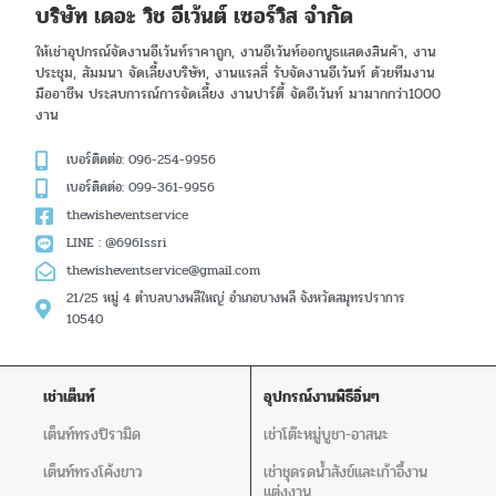
บริษัท เดอะ วิช อีเว้นต์ เซอร์วิส จำกัด
ให้เช่าอุปกรณ์จัดงานอีเว้นท์ราคาถูก, งานอีเว้นท์ออกบูธแสดงสินค้า, งาน
ประชุม, สัมมนา จัดเลี้ยงบริษัท, งานแรลลี่ รับจัดงานอีเว้นท์ ด้วยทีมงาน
มืออาชีพ ประสบการณ์การจัดเลี้ยง งานปาร์ตี้ จัดอีเว้นท์ มามากกว่า1000
งาน
เบอร์ติดต่อ: 096-254-9956
เบอร์ติดต่อ: 099-361-9956
thewisheventservice
LINE : @696lssri
thewisheventservice@gmail.com
21/25 หมู่ 4 ตำบลบางพลีใหญ่ อำเภอบางพลี จังหวัดสมุทรปราการ
10540
เช่าเต็นท์
อุปกรณ์งานพิธีอิ่นๆ
เต็นท์ทรงปิรามิด
เช่าโต๊ะหมู่บูชา-อาสนะ
เต็นท์ทรงโค้งขาว
เช่าชุดรดน้ำสังข์และเก้าอี้งาน
แต่งงาน