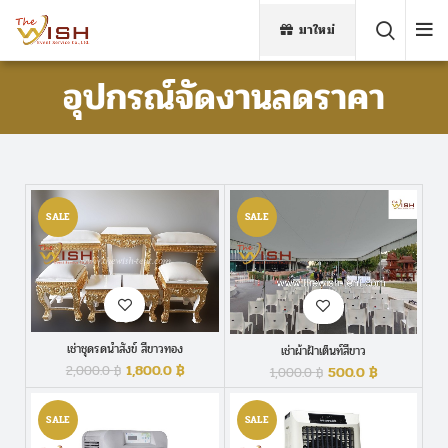
มาใหม่
อุปกรณ์จัดงานลดราคา
SALE
SALE
เช่าชุดรดน้ำสังข์ สีขาวทอง
เช่าผ้าฝ้าเต็นท์สีขาว
1,800.0
฿
2,000.0
฿
500.0
฿
1,000.0
฿
SALE
SALE