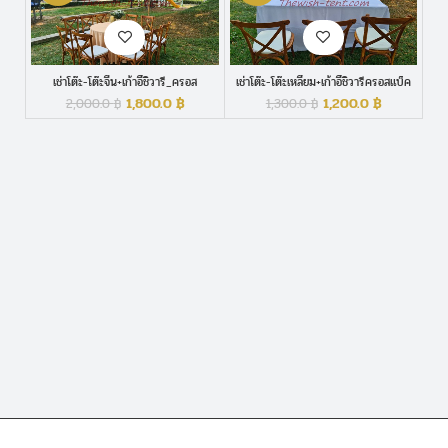
เช่าโต๊ะ-โต๊ะจีน+เก้าอี้ชิวารี_ครอส
เช่าโต๊ะ-โต๊ะเหลี่ยม+เก้าอี้ชิวารีครอสแบ็ค
แบ็ค_Crossback
Cross back
1,800.0
฿
1,200.0
฿
2,000.0
฿
1,300.0
฿