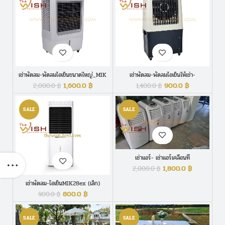
เช่าพัดลม-พัดลมไอเย็นขนาดใหญ่_MIK
เช่าพัดลม-พัดลมไอเย็นให้เช่า-
70ex
กลางmik45ex
1,600.0
฿
900.0
฿
2,000.0
฿
1,400.0
฿
SALE
SALE
เช่าแอร์- เช่าแอร์เคลื่อนที่
1,800.0
฿
2,000.0
฿
เช่าพัดลม-ไอเย็นMIK28ex (เล็ก)
800.0
฿
900.0
฿
SALE
SALE