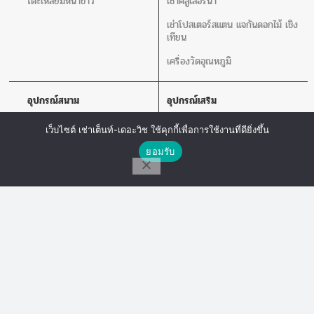
โต๊ะเหลี่ยมหน้าขาว
เช่าคลูเลอร์น้ำ
เช่าโปสเตอร์สแตน แจกันดอกไม้ เชิง
เทียน
เครื่องวัดอุณหภูมิ
อุปกรณ์สนาม
อุปกรณ์เสริม
เช่าเวที
เช่าพัดลม
เว็บไซต์ เช่าเต็นท์-เดอะวิช ใช้คุกกี้เพื่อการใช้งานที่ดียิ่งขึ้น
เช่าร่ม
เช่าเสากั้นบริเขต
ติดต่อเรา
ยอมรับ
เช่าโพเดียม
เช่าโปสเตอร์สแตน แจกันดอกไม้ เชิง
โทร
Line Chat
Messenger
เทียน
เช่าโซฟา
เช่าเครื่องเสียง
เก้าอี้ลูกเต๋า
เช่าโต๊ะเก้าอี้ไฟเบอร์
The Wish Tent. All Rights Reserved. | ผู้ให้บริการเต็นท์ โต๊ะจีน โต๊ะหมู่บูชา-อาสนะ ชุด
พิธีงานแต่ง รวมถึงอุปกรณ์ต่างๆมากกว่า 100 รายการ ให้บริการทั้งในกรุงเทพและต่าง
จังหวัด