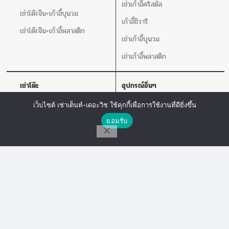
เช่าเก้าอี้คริสตัล
เช่าโต๊ะจีน+เก้าอี้บุนวม
เก้าอี้ชิวารี
เช่าโต๊ะจีน+เก้าอี้พลาสติก
เช่าเก้าอี้บุนวม
เช่าเก้าอี้พลาสติก
เช่าโต๊ะ
อุปกรณ์อิ่นๆ
เช่าโต๊ะกลม
เช่าชุดอ่างอุ่นอาหาร
เว็บไซต์ เช่าเต็นท์-เดอะวิช ใช้คุกกี้เพื่อการใช้งานที่ดียิ่งขึ้น
ติดต่อเรา
โต๊ะเหลี่ยมหน้าขาว
เช่าคลูเลอร์น้ำ
ยอมรับ
เช่าโปสเตอร์สแตน แจกันดอกไม้ เชิง
โทร
Line Chat
Messenger
เทียน
เครื่องวัดอุณหภูมิ
อุปกรณ์สนาม
อุปกรณ์เสริม
เช่าเวที
เช่าพัดลม
เช่าร่ม
เช่าเสากั้นบริเขต