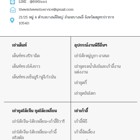
LINE : @696lssri
thewisheventservice@gmail.com
21/25 หมู่ 4 ตำบลบางพลีใหญ่ อำเภอบางพลี จังหวัดสมุทรปราการ
10540
เช่าเต็นท์
อุปกรณ์งานพิธีอิ่นๆ
เต็นท์ทรงปิรามิด
เช่าโต๊ะหมู่บูชา-อาสนะ
เต็นท์ทรงโค้งขาว
เช่าชุดรดน้ำสังข์และเก้าอี้งาน
แต่งงาน
เต็นท์ทรงเซ็นจูรี/ฟูจิ/โรมัน
เช่าชุดกี๋
เช่าชุดขันโตก
เช่าชุดโต๊ะจีน ชุดโต๊ะเหลี่ยม
เช่าเก้าอี้
เช่าโต๊ะจีน+โต๊ะเหลี่ยม+เก้าอี้ชิวารี
เก้าอี้พิธี
เช่าโต๊ะจีน+โต๊ะเหลี่ยม+เก้าอี้
เก้าอี้จัดเลี้ยง
คริสตัล