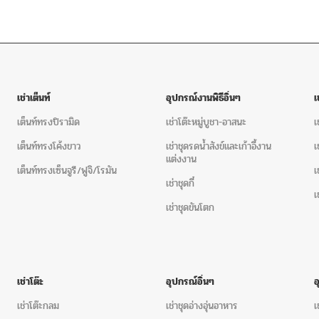
เช่าเต็นท์
อุปกรณ์งานพิธีอิ่นๆ
เ
เต็นท์ทรงปิรามิด
เช่าโต๊ะหมู่บูชา-อาสนะ
เ
เต็นท์ทรงโค้งขาว
เช่าชุดรดน้ำสังข์และเก้าอี้งาน
เ
แต่งงาน
เต็นท์ทรงเซ็นจูรี/ฟูจิ/โรมัน
เ
เช่าชุดกี๋
เ
เช่าชุดขันโตก
เช่าโต๊ะ
อุปกรณ์อิ่นๆ
เช่าโต๊ะกลม
เช่าชุดอ่างอุ่นอาหาร
เ