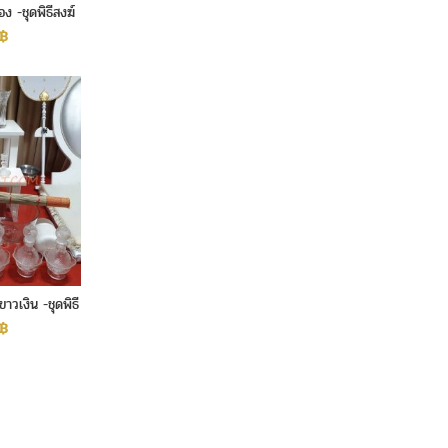
อง -ชุดพิธีสงฆ์
฿
ขาวเงิน -ชุดพิธี
฿