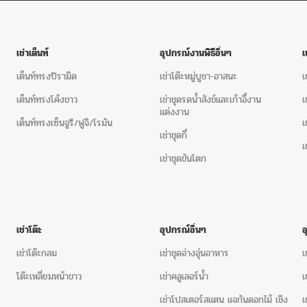
เช่าเต็นท์
อุปกรณ์งานพิธีอิ่นๆ
เ
เต็นท์ทรงปิรามิด
เช่าโต๊ะหมู่บูชา-อาสนะ
เ
เต็นท์ทรงโค้งขาว
เช่าชุดรดน้ำสังข์และเก้าอี้งาน
เ
แต่งงาน
เต็นท์ทรงเซ็นจูรี/ฟูจิ/โรมัน
เ
เช่าชุดกี๋
เ
เช่าชุดขันโตก
เช่าโต๊ะ
อุปกรณ์อิ่นๆ
เช่าโต๊ะกลม
เช่าชุดอ่างอุ่นอาหาร
เ
โต๊ะเหลี่ยมหน้าขาว
เช่าคลูเลอร์น้ำ
เ
เช่าโปสเตอร์สแตน แจกันดอกไม้ เชิง
เ