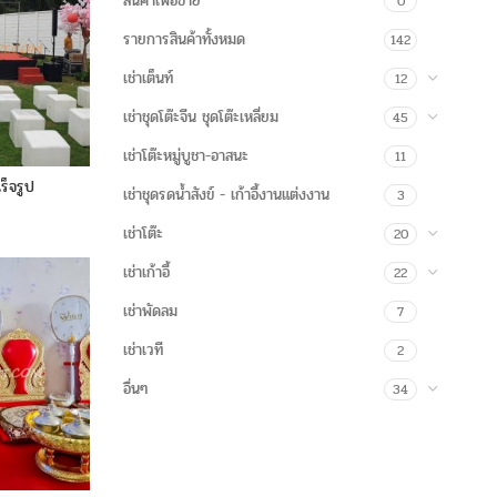
สินค้าเพื่อขาย
0
รายการสินค้าทั้งหมด
142
เช่าเต็นท์
12
เช่าชุดโต๊ะจีน ชุดโต๊ะเหลี่ยม
45
เช่าโต๊ะหมู่บูชา-อาสนะ
11
เร็จรูป
เช่าชุดรดน้ำสังข์ - เก้าอี้งานแต่งงาน
3
เช่าโต๊ะ
20
เช่าเก้าอี้
22
เช่าพัดลม
7
เช่าเวที
2
อื่นๆ
34