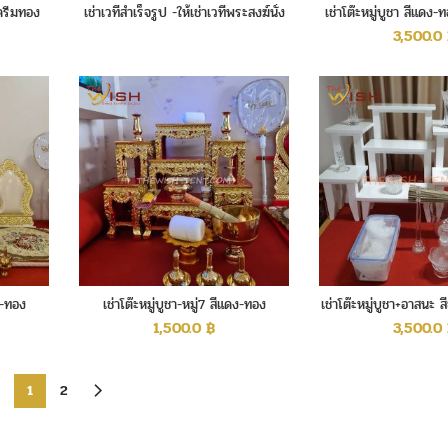
ีครีมทอง
เช่าเวทีสำเร็จรูป -ให้เช่าเวทีพระสงฆ์นั่ง
เช่าโต๊ะหมู่บูชา สีแดง-ท
สูง60ซ.ม.
3,500.0
ีม-ทอง
เช่าโต๊ะหมู่บูชา-หมู่7 สีแดง-ทอง
เช่าโต๊ะหมู่บูชา+อาสนะ สี
สงฆ์
1,500.0
฿
3,500.0
1
2