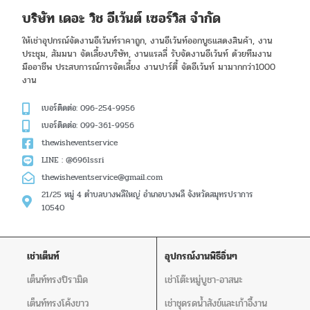
บริษัท เดอะ วิช อีเว้นต์ เซอร์วิส จำกัด
ให้เช่าอุปกรณ์จัดงานอีเว้นท์ราคาถูก, งานอีเว้นท์ออกบูธแสดงสินค้า, งาน
ประชุม, สัมมนา จัดเลี้ยงบริษัท, งานแรลลี่ รับจัดงานอีเว้นท์ ด้วยทีมงาน
มืออาชีพ ประสบการณ์การจัดเลี้ยง งานปาร์ตี้ จัดอีเว้นท์ มามากกว่า1000
งาน
เบอร์ติดต่อ: 096-254-9956
เบอร์ติดต่อ: 099-361-9956
thewisheventservice
LINE : @696lssri
thewisheventservice@gmail.com
21/25 หมู่ 4 ตำบลบางพลีใหญ่ อำเภอบางพลี จังหวัดสมุทรปราการ
10540
เช่าเต็นท์
อุปกรณ์งานพิธีอิ่นๆ
เต็นท์ทรงปิรามิด
เช่าโต๊ะหมู่บูชา-อาสนะ
เต็นท์ทรงโค้งขาว
เช่าชุดรดน้ำสังข์และเก้าอี้งาน