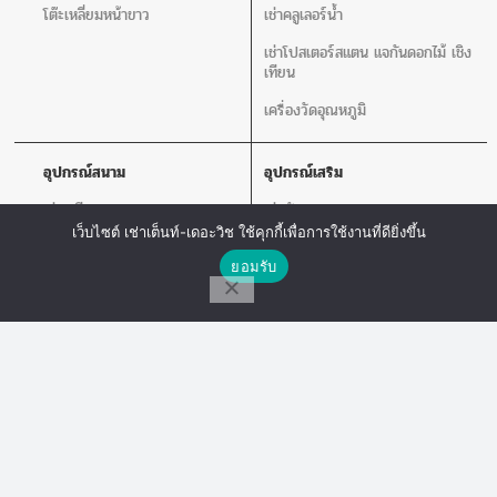
โต๊ะเหลี่ยมหน้าขาว
เช่าคลูเลอร์น้ำ
เช่าโปสเตอร์สแตน แจกันดอกไม้ เชิง
เทียน
เครื่องวัดอุณหภูมิ
อุปกรณ์สนาม
อุปกรณ์เสริม
เช่าเวที
เช่าพัดลม
เว็บไซต์ เช่าเต็นท์-เดอะวิช ใช้คุกกี้เพื่อการใช้งานที่ดียิ่งขึ้น
เช่าร่ม
เช่าเสากั้นบริเขต
ติดต่อเรา
ยอมรับ
เช่าโพเดียม
เช่าโปสเตอร์สแตน แจกันดอกไม้ เชิง
เทียน
โทร
Line Chat
Messenger
เช่าโซฟา
เช่าเครื่องเสียง
เก้าอี้ลูกเต๋า
เช่าโต๊ะเก้าอี้ไฟเบอร์
The Wish Tent. All Rights Reserved. | ผู้ให้บริการเต็นท์ โต๊ะจีน โต๊ะหมู่บูชา-อาสนะ ชุด
พิธีงานแต่ง รวมถึงอุปกรณ์ต่างๆมากกว่า 100 รายการ ให้บริการทั้งในกรุงเทพและต่าง
จังหวัด