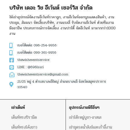
บริษัท เดอะ วิช อีเว้นต์ เซอร์วิส จำกัด
ให้เช่าอุปกรณ์จัดงานอีเว้นท์ราคาถูก, งานอีเว้นท์ออกบูธแสดงสินค้า, งาน
ประชุม, สัมมนา จัดเลี้ยงบริษัท, งานแรลลี่ รับจัดงานอีเว้นท์ ด้วยทีมงาน
มืออาชีพ ประสบการณ์การจัดเลี้ยง งานปาร์ตี้ จัดอีเว้นท์ มามากกว่า1000
งาน
เบอร์ติดต่อ: 096-254-9956
เบอร์ติดต่อ: 099-361-9956
thewisheventservice
LINE : @696lssri
thewisheventservice@gmail.com
21/25 หมู่ 4 ตำบลบางพลีใหญ่ อำเภอบางพลี จังหวัดสมุทรปราการ
10540
เช่าเต็นท์
อุปกรณ์งานพิธีอิ่นๆ
เต็นท์ทรงปิรามิด
เช่าโต๊ะหมู่บูชา-อาสนะ
เต็นท์ทรงโค้งขาว
เช่าชุดรดน้ำสังข์และเก้าอี้งาน