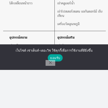
โต๊ะเหลี่ยมหน้าขาว
เช่าคลูเลอร์น้ำ
เช่าโปสเตอร์สแตน แจกันดอกไม้ เชิง
เทียน
เครื่องวัดอุณหภูมิ
อุปกรณ์สนาม
อุปกรณ์เสริม
เช่าเวที
เช่าพัดลม
เว็บไซต์ เช่าเต็นท์-เดอะวิช ใช้คุกกี้เพื่อการใช้งานที่ดียิ่งขึ้น
เช่าร่ม
เช่าเสากั้นบริเขต
ติดต่อเรา
ยอมรับ
เช่าโพเดียม
เช่าโปสเตอร์สแตน แจกันดอกไม้ เชิง
เทียน
โทร
Line Chat
Messenger
เช่าโซฟา
เช่าเครื่องเสียง
เก้าอี้ลูกเต๋า
เช่าโต๊ะเก้าอี้ไฟเบอร์
The Wish Tent. All Rights Reserved. | ผู้ให้บริการเต็นท์ โต๊ะจีน โต๊ะหมู่บูชา-อาสนะ ชุด
พิธีงานแต่ง รวมถึงอุปกรณ์ต่างๆมากกว่า 100 รายการ ให้บริการทั้งในกรุงเทพและต่าง
จังหวัด