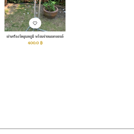
เช่าเครื่องวัดอุณหภูมิ พร้อมจ่ายแอลกอฮอล์
อัตโนมัติ
400.0
฿