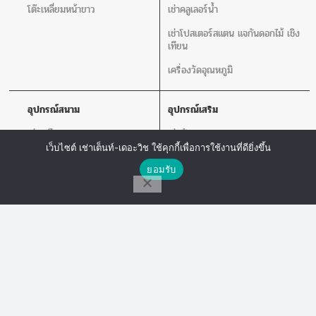
โต๊ะเหลี่ยมหน้าขาว
เช่าคลูเลอร์น้ำ
เช่าโปสเตอร์สแตน แจกันดอกไม้ เชิง
เทียน
เครื่องวัดอุณหภูมิ
อุปกรณ์สนาม
อุปกรณ์เสริม
เช่าเวที
เช่าพัดลม
เว็บไซต์ เช่าเต็นท์-เดอะวิช ใช้คุกกี้เพื่อการใช้งานที่ดียิ่งขึ้น
เช่าร่ม
เช่าเสากั้นบริเขต
ติดต่อเรา
ยอมรับ
เช่าโพเดียม
เช่าโปสเตอร์สแตน แจกันดอกไม้ เชิง
เทียน
โทร
Line Chat
Messenger
เช่าโซฟา
เช่าเครื่องเสียง
เก้าอี้ลูกเต๋า
เช่าโต๊ะเก้าอี้ไฟเบอร์
The Wish Tent. All Rights Reserved. | ผู้ให้บริการเต็นท์ โต๊ะจีน โต๊ะหมู่บูชา-อาสนะ ชุด
พิธีงานแต่ง รวมถึงอุปกรณ์ต่างๆมากกว่า 100 รายการ ให้บริการทั้งในกรุงเทพและต่าง
จังหวัด