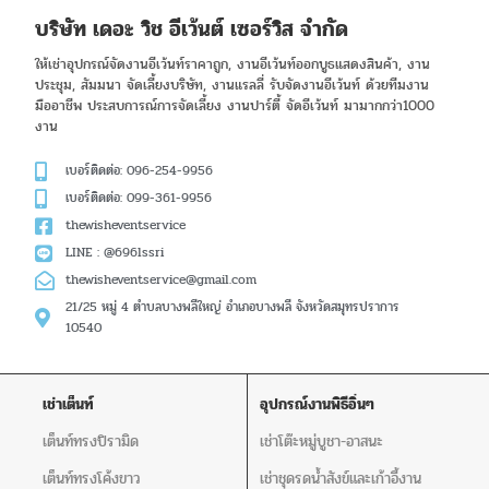
บริษัท เดอะ วิช อีเว้นต์ เซอร์วิส จำกัด
ให้เช่าอุปกรณ์จัดงานอีเว้นท์ราคาถูก, งานอีเว้นท์ออกบูธแสดงสินค้า, งาน
ประชุม, สัมมนา จัดเลี้ยงบริษัท, งานแรลลี่ รับจัดงานอีเว้นท์ ด้วยทีมงาน
มืออาชีพ ประสบการณ์การจัดเลี้ยง งานปาร์ตี้ จัดอีเว้นท์ มามากกว่า1000
งาน
เบอร์ติดต่อ: 096-254-9956
เบอร์ติดต่อ: 099-361-9956
thewisheventservice
LINE : @696lssri
thewisheventservice@gmail.com
21/25 หมู่ 4 ตำบลบางพลีใหญ่ อำเภอบางพลี จังหวัดสมุทรปราการ
10540
เช่าเต็นท์
อุปกรณ์งานพิธีอิ่นๆ
เต็นท์ทรงปิรามิด
เช่าโต๊ะหมู่บูชา-อาสนะ
เต็นท์ทรงโค้งขาว
เช่าชุดรดน้ำสังข์และเก้าอี้งาน