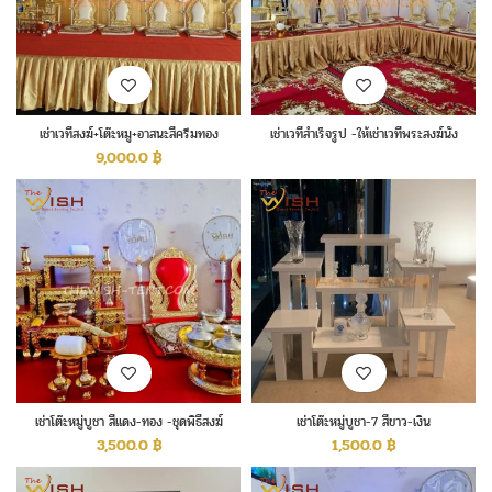
เช่าเวทีสงฆ์+โต๊ะหมู+อาสนะสีครีมทอง
เช่าเวทีสำเร็จรูป -ให้เช่าเวทีพระสงฆ์นั่ง
สูง60ซ.ม.
9,000.0
฿
เช่าโต๊ะหมู่บูชา สีแดง-ทอง -ชุดพิธีสงฆ์
เช่าโต๊ะหมู่บูชา-7 สีขาว-เงิน
3,500.0
฿
1,500.0
฿