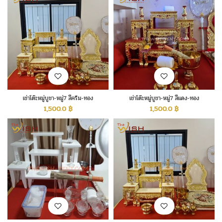
เช่าโต๊ะหมู่บูชา-หมู่7 สีครีม-ทอง
เช่าโต๊ะหมู่บูชา-หมู่7 สีแดง-ทอง
1,500.0
฿
1,500.0
฿