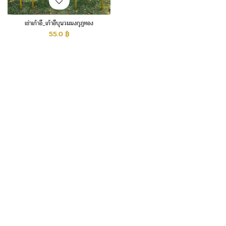
เช่าเก้าอี้_เก้าอี้บุนวมมงกุฎทอง
55.0
฿