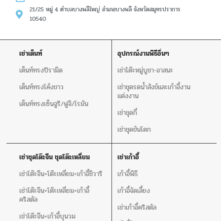
21/25 หมู่ 4 ตำบลบางพลีใหญ่ อำเภอบางพลี จังหวัดสมุทรปราการ
10540
เช่าเต็นท์
อุปกรณ์งานพิธีอิ่นๆ
เต็นท์ทรงปิรามิด
เช่าโต๊ะหมู่บูชา-อาสนะ
เต็นท์ทรงโค้งขาว
เช่าชุดรดน้ำสังข์และเก้าอี้งาน
แต่งงาน
เต็นท์ทรงเซ็นจูรี/ฟูจิ/โรมัน
เช่าชุดกี๋
เช่าชุดขันโตก
เช่าชุดโต๊ะจีน ชุดโต๊ะเหลี่ยม
เช่าเก้าอี้
เช่าโต๊ะจีน+โต๊ะเหลี่ยม+เก้าอี้ชิวารี
เก้าอี้พิธี
เช่าโต๊ะจีน+โต๊ะเหลี่ยม+เก้าอี้
เก้าอี้จัดเลี้ยง
คริสตัล
เช่าเก้าอี้คริสตัล
เช่าโต๊ะจีน+เก้าอี้บุนวม