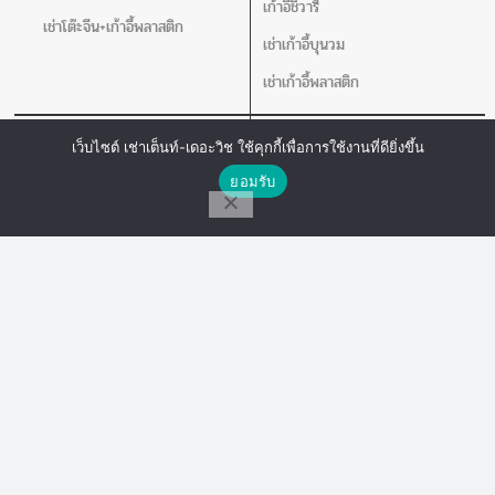
เก้าอี้ชิวารี
เช่าโต๊ะจีน+เก้าอี้พลาสติก
เช่าเก้าอี้บุนวม
เช่าเก้าอี้พลาสติก
เช่าโต๊ะ
อุปกรณ์อิ่นๆ
เว็บไซต์ เช่าเต็นท์-เดอะวิช ใช้คุกกี้เพื่อการใช้งานที่ดียิ่งขึ้น
ติดต่อเรา
เช่าโต๊ะกลม
เช่าชุดอ่างอุ่นอาหาร
ยอมรับ
โต๊ะเหลี่ยมหน้าขาว
เช่าคลูเลอร์น้ำ
โทร
Line Chat
Messenger
เช่าโปสเตอร์สแตน แจกันดอกไม้ เชิง
เทียน
เครื่องวัดอุณหภูมิ
อุปกรณ์สนาม
อุปกรณ์เสริม
เช่าเวที
เช่าพัดลม
เช่าร่ม
เช่าเสากั้นบริเขต
เช่าโพเดียม
เช่าโปสเตอร์สแตน แจกันดอกไม้ เชิง