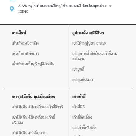
21/25 หมู่ 4 ตำบลบางพลีใหญ่ อำเภอบางพลี จังหวัดสมุทรปราการ
10540
เช่าเต็นท์
อุปกรณ์งานพิธีอิ่นๆ
เต็นท์ทรงปิรามิด
เช่าโต๊ะหมู่บูชา-อาสนะ
เต็นท์ทรงโค้งขาว
เช่าชุดรดน้ำสังข์และเก้าอี้งาน
แต่งงาน
เต็นท์ทรงเซ็นจูรี/ฟูจิ/โรมัน
เช่าชุดกี๋
เช่าชุดขันโตก
เช่าชุดโต๊ะจีน ชุดโต๊ะเหลี่ยม
เช่าเก้าอี้
เช่าโต๊ะจีน+โต๊ะเหลี่ยม+เก้าอี้ชิวารี
เก้าอี้พิธี
เช่าโต๊ะจีน+โต๊ะเหลี่ยม+เก้าอี้
เก้าอี้จัดเลี้ยง
คริสตัล
เช่าเก้าอี้คริสตัล
เช่าโต๊ะจีน+เก้าอี้บุนวม