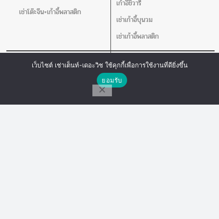
เก้าอี้ชิวารี
เช่าโต๊ะจีน+เก้าอี้พลาสติก
เช่าเก้าอี้บุนวม
เช่าเก้าอี้พลาสติก
เช่าโต๊ะ
อุปกรณ์อิ่นๆ
เว็บไซต์ เช่าเต็นท์-เดอะวิช ใช้คุกกี้เพื่อการใช้งานที่ดียิ่งขึ้น
ติดต่อเรา
เช่าโต๊ะกลม
เช่าชุดอ่างอุ่นอาหาร
ยอมรับ
โต๊ะเหลี่ยมหน้าขาว
เช่าคลูเลอร์น้ำ
โทร
Line Chat
Messenger
เช่าโปสเตอร์สแตน แจกันดอกไม้ เชิง
เทียน
เครื่องวัดอุณหภูมิ
อุปกรณ์สนาม
อุปกรณ์เสริม
เช่าเวที
เช่าพัดลม
เช่าร่ม
เช่าเสากั้นบริเขต
เช่าโพเดียม
เช่าโปสเตอร์สแตน แจกันดอกไม้ เชิง