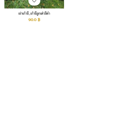
เช่าเก้าอี้_เก้าอี้ลูกเต๋าสีดำ
90.0
฿