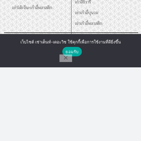
เก้าอี้ชิวารี
เช่าโต๊ะจีน+เก้าอี้พลาสติก
เช่าเก้าอี้บุนวม
เช่าเก้าอี้พลาสติก
เช่าโต๊ะ
อุปกรณ์อิ่นๆ
เว็บไซต์ เช่าเต็นท์-เดอะวิช ใช้คุกกี้เพื่อการใช้งานที่ดียิ่งขึ้น
ติดต่อเรา
เช่าโต๊ะกลม
เช่าชุดอ่างอุ่นอาหาร
ยอมรับ
โต๊ะเหลี่ยมหน้าขาว
เช่าคลูเลอร์น้ำ
โทร
Line Chat
Messenger
เช่าโปสเตอร์สแตน แจกันดอกไม้ เชิง
เทียน
เครื่องวัดอุณหภูมิ
อุปกรณ์สนาม
อุปกรณ์เสริม
เช่าเวที
เช่าพัดลม
เช่าร่ม
เช่าเสากั้นบริเขต
เช่าโพเดียม
เช่าโปสเตอร์สแตน แจกันดอกไม้ เชิง