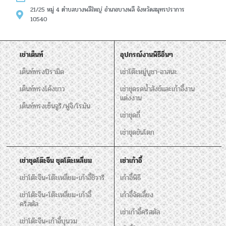
21/25 หมู่ 4 ตำบลบางพลีใหญ่ อำเภอบางพลี จังหวัดสมุทรปราการ
10540
เช่าเต็นท์
อุปกรณ์งานพิธีอิ่นๆ
เต็นท์ทรงปิรามิด
เช่าโต๊ะหมู่บูชา-อาสนะ
เต็นท์ทรงโค้งขาว
เช่าชุดรดน้ำสังข์และเก้าอี้งาน
แต่งงาน
เต็นท์ทรงเซ็นจูรี/ฟูจิ/โรมัน
เช่าชุดกี๋
เช่าชุดขันโตก
เช่าชุดโต๊ะจีน ชุดโต๊ะเหลี่ยม
เช่าเก้าอี้
เช่าโต๊ะจีน+โต๊ะเหลี่ยม+เก้าอี้ชิวารี
เก้าอี้พิธี
เช่าโต๊ะจีน+โต๊ะเหลี่ยม+เก้าอี้
เก้าอี้จัดเลี้ยง
คริสตัล
เช่าเก้าอี้คริสตัล
เช่าโต๊ะจีน+เก้าอี้บุนวม