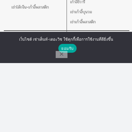
เก้าอี้ชิวารี
เช่าโต๊ะจีน+เก้าอี้พลาสติก
เช่าเก้าอี้บุนวม
เช่าเก้าอี้พลาสติก
เช่าโต๊ะ
อุปกรณ์อิ่นๆ
เว็บไซต์ เช่าเต็นท์-เดอะวิช ใช้คุกกี้เพื่อการใช้งานที่ดียิ่งขึ้น
ติดต่อเรา
เช่าโต๊ะกลม
เช่าชุดอ่างอุ่นอาหาร
ยอมรับ
โต๊ะเหลี่ยมหน้าขาว
เช่าคลูเลอร์น้ำ
โทร
Line Chat
Messenger
เช่าโปสเตอร์สแตน แจกันดอกไม้ เชิง
เทียน
เครื่องวัดอุณหภูมิ
อุปกรณ์สนาม
อุปกรณ์เสริม
เช่าเวที
เช่าพัดลม
เช่าร่ม
เช่าเสากั้นบริเขต
เช่าโพเดียม
เช่าโปสเตอร์สแตน แจกันดอกไม้ เชิง