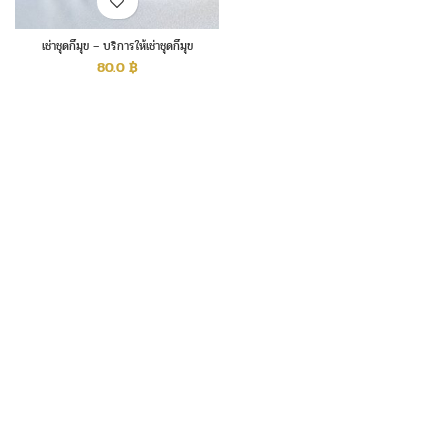
เช่าชุดกี๋มุข – บริการให้เช่าชุดกี๋มุข
80.0
฿