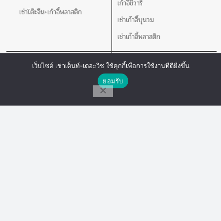
เก้าอี้ชิวารี
เช่าโต๊ะจีน+เก้าอี้พลาสติก
เช่าเก้าอี้บุนวม
เช่าเก้าอี้พลาสติก
เช่าโต๊ะ
อุปกรณ์อิ่นๆ
เว็บไซต์ เช่าเต็นท์-เดอะวิช ใช้คุกกี้เพื่อการใช้งานที่ดียิ่งขึ้น
ติดต่อเรา
เช่าโต๊ะกลม
เช่าชุดอ่างอุ่นอาหาร
ยอมรับ
โต๊ะเหลี่ยมหน้าขาว
เช่าคลูเลอร์น้ำ
โทร
Line Chat
Messenger
เช่าโปสเตอร์สแตน แจกันดอกไม้ เชิง
เทียน
เครื่องวัดอุณหภูมิ
อุปกรณ์สนาม
อุปกรณ์เสริม
เช่าเวที
เช่าพัดลม
เช่าร่ม
เช่าเสากั้นบริเขต
เช่าโพเดียม
เช่าโปสเตอร์สแตน แจกันดอกไม้ เชิง