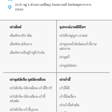
21/25 หมู่ 4 ตำบลบางพลีใหญ่ อำเภอบางพลี จังหวัดสมุทรปราการ
10540
เช่าเต็นท์
อุปกรณ์งานพิธีอิ่นๆ
เต็นท์ทรงปิรามิด
เช่าโต๊ะหมู่บูชา-อาสนะ
เต็นท์ทรงโค้งขาว
เช่าชุดรดน้ำสังข์และเก้าอี้งาน
แต่งงาน
เต็นท์ทรงเซ็นจูรี/ฟูจิ/โรมัน
เช่าชุดกี๋
เช่าชุดขันโตก
เช่าชุดโต๊ะจีน ชุดโต๊ะเหลี่ยม
เช่าเก้าอี้
เช่าโต๊ะจีน+โต๊ะเหลี่ยม+เก้าอี้ชิวารี
เก้าอี้พิธี
เช่าโต๊ะจีน+โต๊ะเหลี่ยม+เก้าอี้
เก้าอี้จัดเลี้ยง
คริสตัล
เช่าเก้าอี้คริสตัล
เช่าโต๊ะจีน+เก้าอี้บุนวม