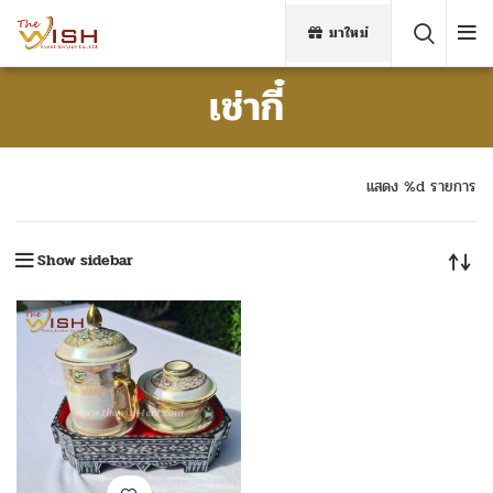
มาใหม่
เช่ากี๋
แสดง %d รายการ
Show sidebar