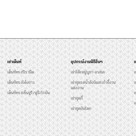
เช่าเต็นท์
อุปกรณ์งานพิธีอิ่นๆ
เ
เต็นท์ทรงปิรามิด
เช่าโต๊ะหมู่บูชา-อาสนะ
เ
เต็นท์ทรงโค้งขาว
เช่าชุดรดน้ำสังข์และเก้าอี้งาน
เ
แต่งงาน
เต็นท์ทรงเซ็นจูรี/ฟูจิ/โรมัน
เ
เช่าชุดกี๋
เ
เช่าชุดขันโตก