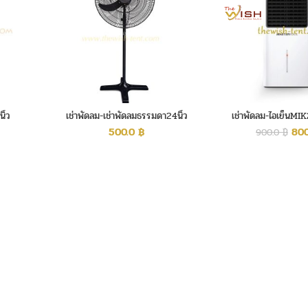
ิ้ว
เช่าพัดลม-เช่าพัดลมธรรมดา24นิ้ว
เช่าพัดลม-ไอเย็นMIK
500.0
฿
80
900.0
฿