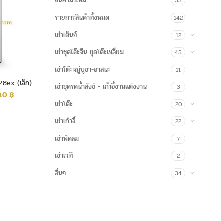
สินค้ามาใหม่
33
รายการสินค้าทั้งหมด
142
เช่าเต็นท์
12
เช่าชุดโต๊ะจีน ชุดโต๊ะเหลี่ยม
45
เช่าโต๊ะหมู่บูชา-อาสนะ
11
28ex (เล็ก)
เช่าชุดรดน้ำสังข์ - เก้าอี้งานแต่งงาน
3
0.0
฿
เช่าโต๊ะ
20
เช่าเก้าอี้
22
เช่าพัดลม
7
เช่าเวที
2
อื่นๆ
34