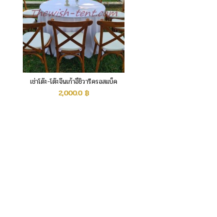
เช่าโต๊ะ-โต๊ะจีนเก้าอี้ชิวารีครอสแบ็ค
2,000.0
฿