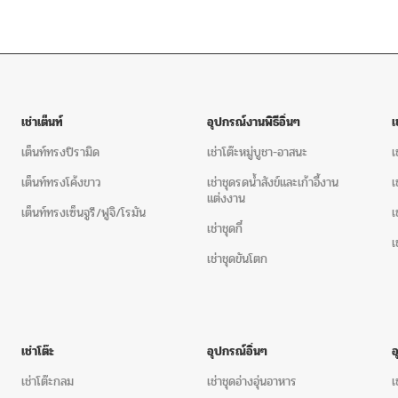
เช่าเต็นท์
อุปกรณ์งานพิธีอิ่นๆ
เ
เต็นท์ทรงปิรามิด
เช่าโต๊ะหมู่บูชา-อาสนะ
เ
เต็นท์ทรงโค้งขาว
เช่าชุดรดน้ำสังข์และเก้าอี้งาน
เ
แต่งงาน
เต็นท์ทรงเซ็นจูรี/ฟูจิ/โรมัน
เ
เช่าชุดกี๋
เ
เช่าชุดขันโตก
เช่าโต๊ะ
อุปกรณ์อิ่นๆ
เช่าโต๊ะกลม
เช่าชุดอ่างอุ่นอาหาร
เ