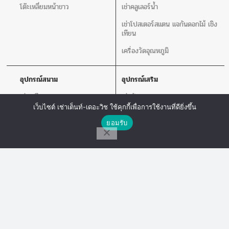
โต๊ะเหลี่ยมหน้าขาว
เช่าคลูเลอร์น้ำ
เช่าโปสเตอร์สแตน แจกันดอกไม้ เชิง
เทียน
เครื่องวัดอุณหภูมิ
อุปกรณ์สนาม
อุปกรณ์เสริม
เช่าเวที
เช่าพัดลม
เว็บไซต์ เช่าเต็นท์-เดอะวิช ใช้คุกกี้เพื่อการใช้งานที่ดียิ่งขึ้น
เช่าร่ม
เช่าเสากั้นบริเขต
ติดต่อเรา
ยอมรับ
เช่าโพเดียม
เช่าโปสเตอร์สแตน แจกันดอกไม้ เชิง
เทียน
โทร
Line Chat
Messenger
เช่าโซฟา
เช่าเครื่องเสียง
เก้าอี้ลูกเต๋า
เช่าโต๊ะเก้าอี้ไฟเบอร์
The Wish Tent. All Rights Reserved. | ผู้ให้บริการเต็นท์ โต๊ะจีน โต๊ะหมู่บูชา-อาสนะ ชุด
พิธีงานแต่ง รวมถึงอุปกรณ์ต่างๆมากกว่า 100 รายการ ให้บริการทั้งในกรุงเทพและต่าง
จังหวัด