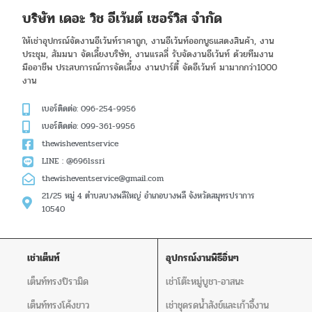
บริษัท เดอะ วิช อีเว้นต์ เซอร์วิส จำกัด
ให้เช่าอุปกรณ์จัดงานอีเว้นท์ราคาถูก, งานอีเว้นท์ออกบูธแสดงสินค้า, งาน
ประชุม, สัมมนา จัดเลี้ยงบริษัท, งานแรลลี่ รับจัดงานอีเว้นท์ ด้วยทีมงาน
มืออาชีพ ประสบการณ์การจัดเลี้ยง งานปาร์ตี้ จัดอีเว้นท์ มามากกว่า1000
งาน
เบอร์ติดต่อ: 096-254-9956
เบอร์ติดต่อ: 099-361-9956
thewisheventservice
LINE : @696lssri
thewisheventservice@gmail.com
21/25 หมู่ 4 ตำบลบางพลีใหญ่ อำเภอบางพลี จังหวัดสมุทรปราการ
10540
เช่าเต็นท์
อุปกรณ์งานพิธีอิ่นๆ
เต็นท์ทรงปิรามิด
เช่าโต๊ะหมู่บูชา-อาสนะ
เต็นท์ทรงโค้งขาว
เช่าชุดรดน้ำสังข์และเก้าอี้งาน