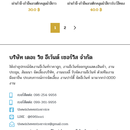
เช่าเก้าอี้-เก้าอี้พลาสติกคลุมผ้าสีขาว
เช่าเก้าอี้-เก้าอี้พลาสติกคลุมผ้าสีขาวโบว์สีทอง
30.0
฿
40.0
฿
1
2
บริษัท เดอะ วิช อีเว้นต์ เซอร์วิส จำกัด
ให้เช่าอุปกรณ์จัดงานอีเว้นท์ราคาถูก, งานอีเว้นท์ออกบูธแสดงสินค้า, งาน
ประชุม, สัมมนา จัดเลี้ยงบริษัท, งานแรลลี่ รับจัดงานอีเว้นท์ ด้วยทีมงาน
มืออาชีพ ประสบการณ์การจัดเลี้ยง งานปาร์ตี้ จัดอีเว้นท์ มามากกว่า1000
งาน
เบอร์ติดต่อ: 096-254-9956
เบอร์ติดต่อ: 099-361-9956
thewisheventservice
LINE : @696lssri
thewisheventservice@gmail.com