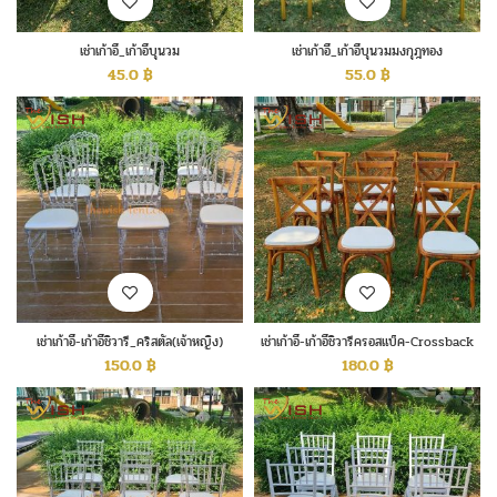
เช่าเก้าอี้_เก้าอี้บุนวม
เช่าเก้าอี้_เก้าอี้บุนวมมงกุฎทอง
45.0
฿
55.0
฿
เช่าเก้าอี้-เก้าอี้ชิวารี_คริสตัล(เจ้าหญิง)
เช่าเก้าอี้-เก้าอี้ชิวารีครอสแบ็ค-Crossback
150.0
฿
180.0
฿