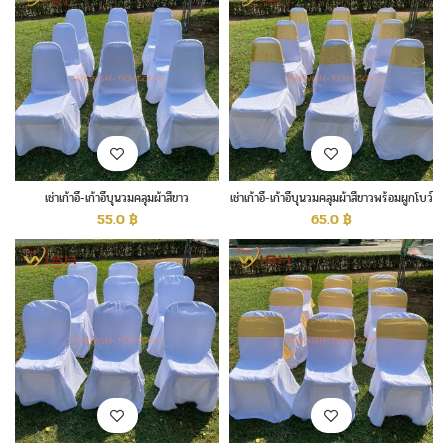
เช่าเก้าอี้-เก้าอี้บุนวมคลุมผ้าสีขาว
เช่าเก้าอี้-เก้าอี้บุนวมคลุมผ้าสีขาวพร้อมผูกโบว์
สีทอง
55.0
฿
65.0
฿