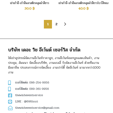
เช่าเก้าอี้-เก้าอี้พลาสติกคลุมผ้าสีขาว
เช่าเก้าอี้-เก้าอี้พลาสติกคลุมผ้าสีขาวโบว์สีทอง
30.0
฿
40.0
฿
1
2
บริษัท เดอะ วิช อีเว้นต์ เซอร์วิส จำกัด
ให้เช่าอุปกรณ์จัดงานอีเว้นท์ราคาถูก, งานอีเว้นท์ออกบูธแสดงสินค้า, งาน
ประชุม, สัมมนา จัดเลี้ยงบริษัท, งานแรลลี่ รับจัดงานอีเว้นท์ ด้วยทีมงาน
มืออาชีพ ประสบการณ์การจัดเลี้ยง งานปาร์ตี้ จัดอีเว้นท์ มามากกว่า1000
งาน
เบอร์ติดต่อ: 096-254-9956
เบอร์ติดต่อ: 099-361-9956
thewisheventservice
LINE : @696lssri
thewisheventservice@gmail.com