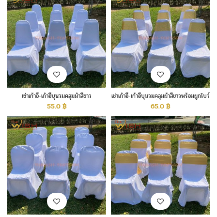
เช่าเก้าอี้-เก้าอี้บุนวมคลุมผ้าสีขาว
เช่าเก้าอี้-เก้าอี้บุนวมคลุมผ้าสีขาวพร้อมผูกโบว์
สีทอง
55.0
฿
65.0
฿