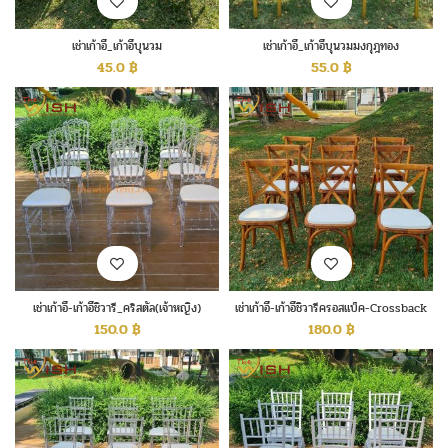
เช่าเก้าอี้_เก้าอี้บุนวม
เช่าเก้าอี้_เก้าอี้บุนวมมงกุฎทอง
45.0
฿
55.0
฿
เช่าเก้าอี้-เก้าอี้ชิวารี_คริสตัล(เจ้าหญิง)
เช่าเก้าอี้-เก้าอี้ชิวารีครอสแบ็ค-Crossback
150.0
฿
180.0
฿