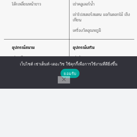
โต๊ะเหลี่ยมหน้าขาว
เช่าคลูเลอร์น้ำ
เช่าโปสเตอร์สแตน แจกันดอกไม้ เชิง
เทียน
เครื่องวัดอุณหภูมิ
อุปกรณ์สนาม
อุปกรณ์เสริม
เช่าเวที
เช่าพัดลม
เว็บไซต์ เช่าเต็นท์-เดอะวิช ใช้คุกกี้เพื่อการใช้งานที่ดียิ่งขึ้น
เช่าร่ม
เช่าเสากั้นบริเขต
ติดต่อเรา
ยอมรับ
เช่าโพเดียม
เช่าโปสเตอร์สแตน แจกันดอกไม้ เชิง
เทียน
โทร
Line Chat
Messenger
เช่าโซฟา
เช่าเครื่องเสียง
เก้าอี้ลูกเต๋า
เช่าโต๊ะเก้าอี้ไฟเบอร์
The Wish Tent. All Rights Reserved. | ผู้ให้บริการเต็นท์ โต๊ะจีน โต๊ะหมู่บูชา-อาสนะ ชุด
พิธีงานแต่ง รวมถึงอุปกรณ์ต่างๆมากกว่า 100 รายการ ให้บริการทั้งในกรุงเทพและต่าง
จังหวัด