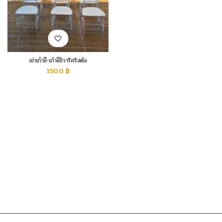
เช่าเก้าอี้-เก้าอี้ชิวารีคริสตัล
150.0
฿