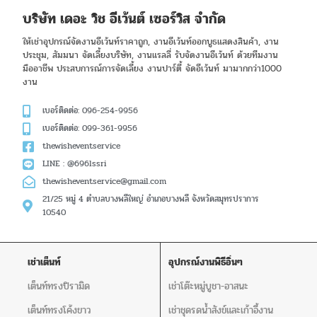
บริษัท เดอะ วิช อีเว้นต์ เซอร์วิส จำกัด
ให้เช่าอุปกรณ์จัดงานอีเว้นท์ราคาถูก, งานอีเว้นท์ออกบูธแสดงสินค้า, งาน
ประชุม, สัมมนา จัดเลี้ยงบริษัท, งานแรลลี่ รับจัดงานอีเว้นท์ ด้วยทีมงาน
มืออาชีพ ประสบการณ์การจัดเลี้ยง งานปาร์ตี้ จัดอีเว้นท์ มามากกว่า1000
งาน
เบอร์ติดต่อ: 096-254-9956
เบอร์ติดต่อ: 099-361-9956
thewisheventservice
LINE : @696lssri
thewisheventservice@gmail.com
21/25 หมู่ 4 ตำบลบางพลีใหญ่ อำเภอบางพลี จังหวัดสมุทรปราการ
10540
เช่าเต็นท์
อุปกรณ์งานพิธีอิ่นๆ
เต็นท์ทรงปิรามิด
เช่าโต๊ะหมู่บูชา-อาสนะ
เต็นท์ทรงโค้งขาว
เช่าชุดรดน้ำสังข์และเก้าอี้งาน