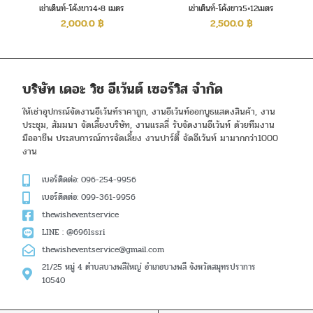
เช่าเต็นท์-โค้งขาว4×8 เมตร
เช่าเต็นท์-โค้งขาว5×12เมตร
2,000.0
฿
2,500.0
฿
บริษัท เดอะ วิช อีเว้นต์ เซอร์วิส จำกัด
ให้เช่าอุปกรณ์จัดงานอีเว้นท์ราคาถูก, งานอีเว้นท์ออกบูธแสดงสินค้า, งาน
ประชุม, สัมมนา จัดเลี้ยงบริษัท, งานแรลลี่ รับจัดงานอีเว้นท์ ด้วยทีมงาน
มืออาชีพ ประสบการณ์การจัดเลี้ยง งานปาร์ตี้ จัดอีเว้นท์ มามากกว่า1000
งาน
เบอร์ติดต่อ: 096-254-9956
เบอร์ติดต่อ: 099-361-9956
thewisheventservice
LINE : @696lssri
thewisheventservice@gmail.com
21/25 หมู่ 4 ตำบลบางพลีใหญ่ อำเภอบางพลี จังหวัดสมุทรปราการ
10540