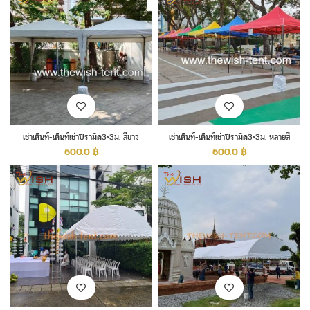
เช่าเต็นท์-เต็นท์เช่าปิรามิด3×3ม. สีขาว
เช่าเต็นท์-เต็นท์เช่าปิรามิด3×3ม. หลายสี
600.0
฿
600.0
฿