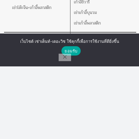
เก้าอี้ชิวารี
เช่าโต๊ะจีน+เก้าอี้พลาสติก
เช่าเก้าอี้บุนวม
เช่าเก้าอี้พลาสติก
เช่าโต๊ะ
อุปกรณ์อิ่นๆ
เว็บไซต์ เช่าเต็นท์-เดอะวิช ใช้คุกกี้เพื่อการใช้งานที่ดียิ่งขึ้น
ติดต่อเรา
เช่าโต๊ะกลม
เช่าชุดอ่างอุ่นอาหาร
ยอมรับ
โต๊ะเหลี่ยมหน้าขาว
เช่าคลูเลอร์น้ำ
โทร
Line Chat
Messenger
เช่าโปสเตอร์สแตน แจกันดอกไม้ เชิง
เทียน
เครื่องวัดอุณหภูมิ
อุปกรณ์สนาม
อุปกรณ์เสริม
เช่าเวที
เช่าพัดลม
เช่าร่ม
เช่าเสากั้นบริเขต
เช่าโพเดียม
เช่าโปสเตอร์สแตน แจกันดอกไม้ เชิง