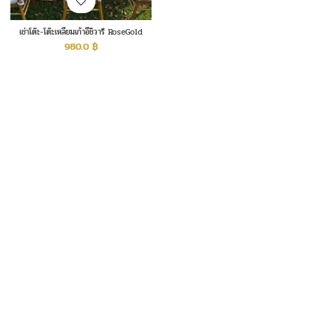
เช่าโต๊ะ-โต๊ะเหลี่ยมเก้าอี้ชิวารี RoseGold
980.0
฿