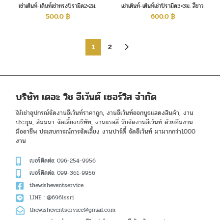
เช่าเต็นท์-เต็นท์เช่าทรงปิรามิด2×2ม.
เช่าเต็นท์-เต็นท์เช่าปิรามิด3×3ม. สีขาว
500.0
฿
600.0
฿
1
2
บริษัท เดอะ วิช อีเว้นต์ เซอร์วิส จำกัด
ให้เช่าอุปกรณ์จัดงานอีเว้นท์ราคาถูก, งานอีเว้นท์ออกบูธแสดงสินค้า, งาน
ประชุม, สัมมนา จัดเลี้ยงบริษัท, งานแรลลี่ รับจัดงานอีเว้นท์ ด้วยทีมงาน
มืออาชีพ ประสบการณ์การจัดเลี้ยง งานปาร์ตี้ จัดอีเว้นท์ มามากกว่า1000
งาน
เบอร์ติดต่อ: 096-254-9956
เบอร์ติดต่อ: 099-361-9956
thewisheventservice
LINE : @696lssri
thewisheventservice@gmail.com