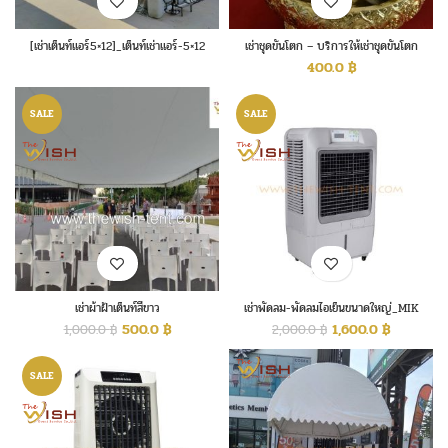
[เช่าเต็นท์แอร์5×12]_เต็นท์เช่าแอร์-5×12
เช่าชุดขันโตก – บริการให้เช่าชุดขันโตก
400.0
฿
SALE
SALE
เช่าผ้าฝ้าเต็นท์สีขาว
เช่าพัดลม-พัดลมไอเย็นขนาดใหญ่_MIK
70ex
500.0
฿
1,600.0
฿
1,000.0
฿
2,000.0
฿
SALE