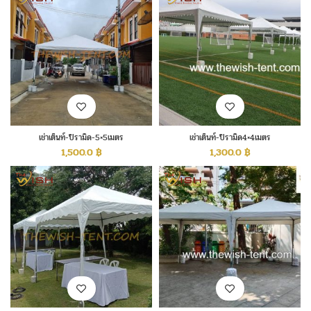
เช่าเต็นท์-ปิรามิด-5×5เมตร
เช่าเต็นท์-ปิรามิด4×4เมตร
1,500.0
฿
1,300.0
฿