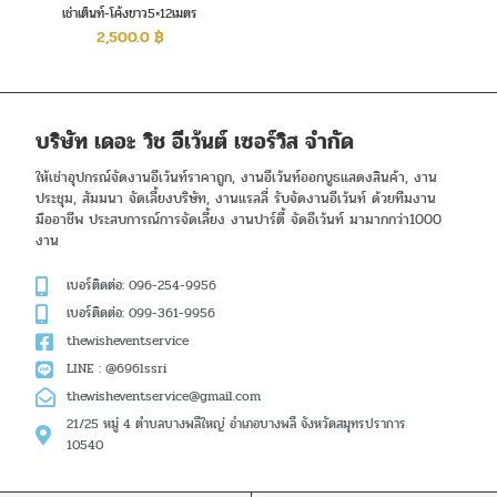
เช่าเต็นท์-โค้งขาว5×12เมตร
2,500.0
฿
บริษัท เดอะ วิช อีเว้นต์ เซอร์วิส จำกัด
ให้เช่าอุปกรณ์จัดงานอีเว้นท์ราคาถูก, งานอีเว้นท์ออกบูธแสดงสินค้า, งาน
ประชุม, สัมมนา จัดเลี้ยงบริษัท, งานแรลลี่ รับจัดงานอีเว้นท์ ด้วยทีมงาน
มืออาชีพ ประสบการณ์การจัดเลี้ยง งานปาร์ตี้ จัดอีเว้นท์ มามากกว่า1000
งาน
เบอร์ติดต่อ: 096-254-9956
เบอร์ติดต่อ: 099-361-9956
thewisheventservice
LINE : @696lssri
thewisheventservice@gmail.com
21/25 หมู่ 4 ตำบลบางพลีใหญ่ อำเภอบางพลี จังหวัดสมุทรปราการ
10540