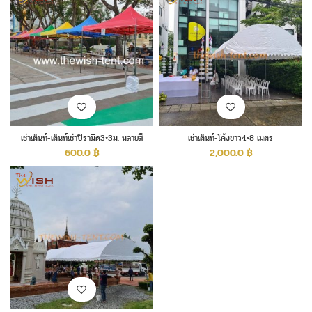
เช่าเต็นท์-เต็นท์เช่าปิรามิด3×3ม. หลายสี
เช่าเต็นท์-โค้งขาว4×8 เมตร
600.0
฿
2,000.0
฿