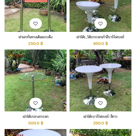
เช่าเสากั้นทางเดินแบบดึง
เช่าโต๊ะ_โต๊ะกระจกเก้าอี้บาร์ไฟเบอร์
250.0
฿
950.0
฿
เช่าโต๊ะกลางกระจก
เช่าโต๊ะบาร์ไฟเบอร์-สีขาว
500.0
฿
350.0
฿