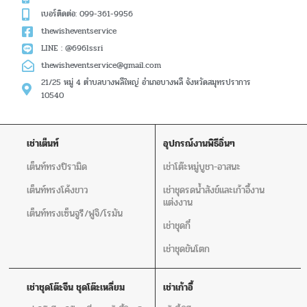
เบอร์ติดต่อ: 099-361-9956
thewisheventservice
LINE : @696lssri
thewisheventservice@gmail.com
21/25 หมู่ 4 ตำบลบางพลีใหญ่ อำเภอบางพลี จังหวัดสมุทรปราการ
10540
เช่าเต็นท์
อุปกรณ์งานพิธีอิ่นๆ
เต็นท์ทรงปิรามิด
เช่าโต๊ะหมู่บูชา-อาสนะ
เต็นท์ทรงโค้งขาว
เช่าชุดรดน้ำสังข์และเก้าอี้งาน
แต่งงาน
เต็นท์ทรงเซ็นจูรี/ฟูจิ/โรมัน
เช่าชุดกี๋
เช่าชุดขันโตก
เช่าชุดโต๊ะจีน ชุดโต๊ะเหลี่ยม
เช่าเก้าอี้