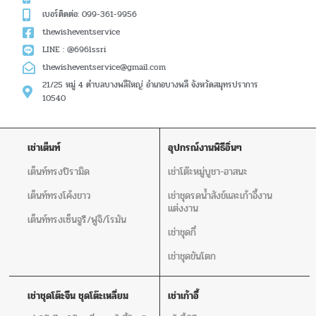
เบอร์ติดต่อ: 099-361-9956
thewisheventservice
LINE : @696lssri
thewisheventservice@gmail.com
21/25 หมู่ 4 ตำบลบางพลีใหญ่ อำเภอบางพลี จังหวัดสมุทรปราการ
10540
เช่าเต็นท์
อุปกรณ์งานพิธีอิ่นๆ
เต็นท์ทรงปิรามิด
เช่าโต๊ะหมู่บูชา-อาสนะ
เต็นท์ทรงโค้งขาว
เช่าชุดรดน้ำสังข์และเก้าอี้งาน
แต่งงาน
เต็นท์ทรงเซ็นจูรี/ฟูจิ/โรมัน
เช่าชุดกี๋
เช่าชุดขันโตก
เช่าชุดโต๊ะจีน ชุดโต๊ะเหลี่ยม
เช่าเก้าอี้