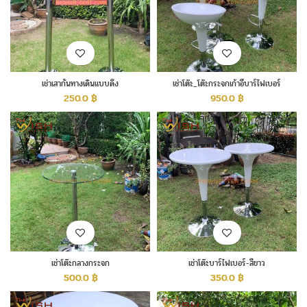
เช่าเสากั้นทางเดินแบบดึง
เช่าโต๊ะ_โต๊ะกระจกเก้าอี้บาร์ไฟเบอร์
250.0
฿
950.0
฿
เช่าโต๊ะกลางกระจก
เช่าโต๊ะบาร์ไฟเบอร์-สีขาว
500.0
฿
350.0
฿