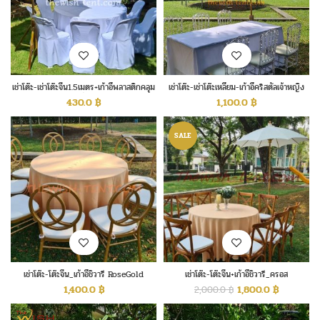
เช่าโต๊ะ-เช่าโต๊ะจีน1.5เมตร+เก้าอี้พลาสติกคลุม
เช่าโต๊ะ-เช่าโต๊ะเหลี่ยม-เก้าอี้คริสตัลเจ้าหญิง
ผ้าสีขาว
430.0
฿
1,100.0
฿
SALE
เช่าโต๊ะ-โต๊ะจีน_เก้าอี้ชิวารี RoseGold
เช่าโต๊ะ-โต๊ะจีน+เก้าอี้ชิวารี_ครอส
แบ็ค_Crossback
1,400.0
฿
1,800.0
฿
2,000.0
฿