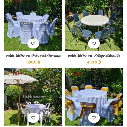
เช่าโต๊ะ-โต๊ะจีน1.2ม. เก้าอี้พลาสติกสีขาวคลุม
เช่าโต๊ะ-โต๊ะจีน1.2ม.+เก้าอี้บุนวมไม่คลุมผ้า
ผ้า
380.0
฿
450.0
฿