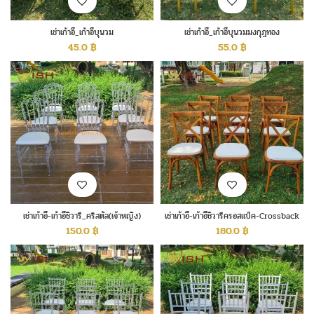
เช่าเก้าอี้_เก้าอี้บุนวม
เช่าเก้าอี้_เก้าอี้บุนวมมงกุฎทอง
45.0
฿
55.0
฿
เช่าเก้าอี้-เก้าอี้ชิวารี_คริสตัล(เจ้าหญิง)
เช่าเก้าอี้-เก้าอี้ชิวารีครอสแบ็ค-Crossback
150.0
฿
180.0
฿