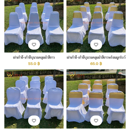
เช่าเก้าอี้-เก้าอี้บุนวมคลุมผ้าสีขาว
เช่าเก้าอี้-เก้าอี้บุนวมคลุมผ้าสีขาวพร้อมผูกโบว์
สีทอง
55.0
฿
65.0
฿