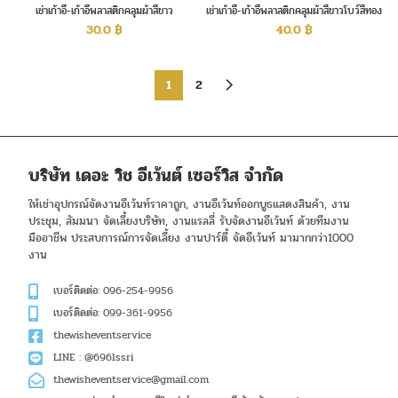
เช่าเก้าอี้-เก้าอี้พลาสติกคลุมผ้าสีขาว
เช่าเก้าอี้-เก้าอี้พลาสติกคลุมผ้าสีขาวโบว์สีทอง
30.0
฿
40.0
฿
1
2
บริษัท เดอะ วิช อีเว้นต์ เซอร์วิส จำกัด
ให้เช่าอุปกรณ์จัดงานอีเว้นท์ราคาถูก, งานอีเว้นท์ออกบูธแสดงสินค้า, งาน
ประชุม, สัมมนา จัดเลี้ยงบริษัท, งานแรลลี่ รับจัดงานอีเว้นท์ ด้วยทีมงาน
มืออาชีพ ประสบการณ์การจัดเลี้ยง งานปาร์ตี้ จัดอีเว้นท์ มามากกว่า1000
งาน
เบอร์ติดต่อ: 096-254-9956
เบอร์ติดต่อ: 099-361-9956
thewisheventservice
LINE : @696lssri
thewisheventservice@gmail.com