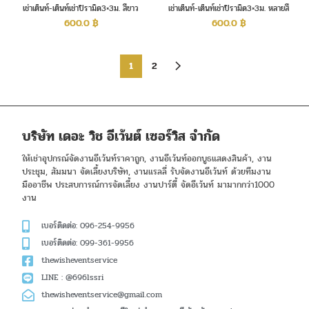
เช่าเต็นท์-เต็นท์เช่าปิรามิด3×3ม. สีขาว
เช่าเต็นท์-เต็นท์เช่าปิรามิด3×3ม. หลายสี
600.0
฿
600.0
฿
1
2
บริษัท เดอะ วิช อีเว้นต์ เซอร์วิส จำกัด
ให้เช่าอุปกรณ์จัดงานอีเว้นท์ราคาถูก, งานอีเว้นท์ออกบูธแสดงสินค้า, งาน
ประชุม, สัมมนา จัดเลี้ยงบริษัท, งานแรลลี่ รับจัดงานอีเว้นท์ ด้วยทีมงาน
มืออาชีพ ประสบการณ์การจัดเลี้ยง งานปาร์ตี้ จัดอีเว้นท์ มามากกว่า1000
งาน
เบอร์ติดต่อ: 096-254-9956
เบอร์ติดต่อ: 099-361-9956
thewisheventservice
LINE : @696lssri
thewisheventservice@gmail.com