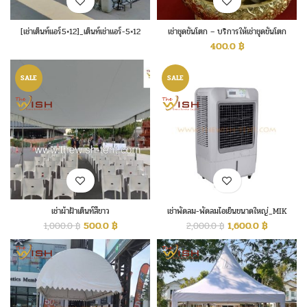
[เช่าเต็นท์แอร์5×12]_เต็นท์เช่าแอร์-5×12
เช่าชุดขันโตก – บริการให้เช่าชุดขันโตก
400.0
฿
SALE
SALE
เช่าผ้าฝ้าเต็นท์สีขาว
เช่าพัดลม-พัดลมไอเย็นขนาดใหญ่_MIK
70ex
500.0
฿
1,600.0
฿
1,000.0
฿
2,000.0
฿