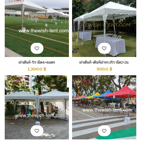
เช่าเต็นท์-ปิรามิด4×4เมตร
เช่าเต็นท์-เต็นท์เช่าทรงปิรามิด2×2ม.
1,300.0
฿
500.0
฿