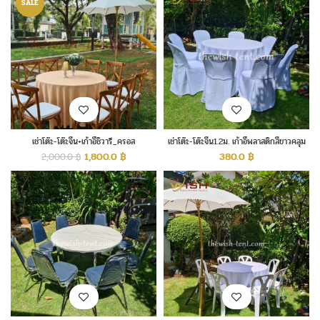
SALE
เช่าโต๊ะ-โต๊ะจีน+เก้าอี้ชิวารี_ครอส
เช่าโต๊ะ-โต๊ะจีน1.2ม. เก้าอี้พลาสติกสีขาวคลุม
แบ็ค_Crossback
ผ้า
1,800.0
฿
380.0
฿
2,000.0
฿