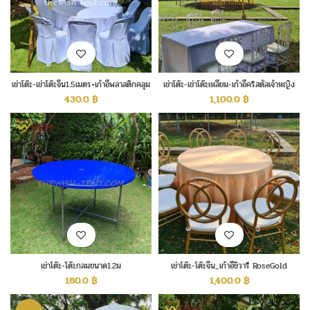
เช่าโต๊ะ-เช่าโต๊ะจีน1.5เมตร+เก้าอี้พลาสติกคลุม
เช่าโต๊ะ-เช่าโต๊ะเหลี่ยม-เก้าอี้คริสตัลเจ้าหญิง
ผ้าสีขาว
430.0
฿
1,100.0
฿
เช่าโต๊ะ-โต๊ะกลมขนาด1.2ม
เช่าโต๊ะ-โต๊ะจีน_เก้าอี้ชิวารี RoseGold
180.0
฿
1,400.0
฿