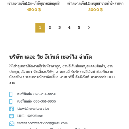
เช่าโต๊ะ-โต๊ะจีน1.2ม.+เก้าอี้บุนวมไม่คลุมผ้า
เช่าโต๊ะ-โต๊ะจีน1.2ม.คลุมผ้าขาวเก้าอี้พลาสติก
ไม่คลุมผ้า
450.0
฿
300.0
฿
1
2
3
4
5
บริษัท เดอะ วิช อีเว้นต์ เซอร์วิส จำกัด
ให้เช่าอุปกรณ์จัดงานอีเว้นท์ราคาถูก, งานอีเว้นท์ออกบูธแสดงสินค้า, งาน
ประชุม, สัมมนา จัดเลี้ยงบริษัท, งานแรลลี่ รับจัดงานอีเว้นท์ ด้วยทีมงาน
มืออาชีพ ประสบการณ์การจัดเลี้ยง งานปาร์ตี้ จัดอีเว้นท์ มามากกว่า1000
งาน
เบอร์ติดต่อ: 096-254-9956
เบอร์ติดต่อ: 099-361-9956
thewisheventservice
LINE : @696lssri
thewisheventservice@gmail.com