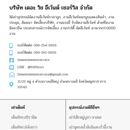
บริษัท เดอะ วิช อีเว้นต์ เซอร์วิส จำกัด
ให้เช่าอุปกรณ์จัดงานอีเว้นท์ราคาถูก, งานอีเว้นท์ออกบูธแสดงสินค้า, งาน
ประชุม, สัมมนา จัดเลี้ยงบริษัท, งานแรลลี่ รับจัดงานอีเว้นท์ ด้วยทีมงาน
มืออาชีพ ประสบการณ์การจัดเลี้ยง งานปาร์ตี้ จัดอีเว้นท์ มามากกว่า1000
งาน
เบอร์ติดต่อ: 096-254-9956
เบอร์ติดต่อ: 099-361-9956
thewisheventservice
LINE : @696lssri
thewisheventservice@gmail.com
21/25 หมู่ 4 ตำบลบางพลีใหญ่ อำเภอบางพลี จังหวัดสมุทรปราการ
10540
เช่าเต็นท์
อุปกรณ์งานพิธีอิ่นๆ
เต็นท์ทรงปิรามิด
เช่าโต๊ะหมู่บูชา-อาสนะ
เต็นท์ทรงโค้งขาว
เช่าชุดรดน้ำสังข์และเก้าอี้งาน