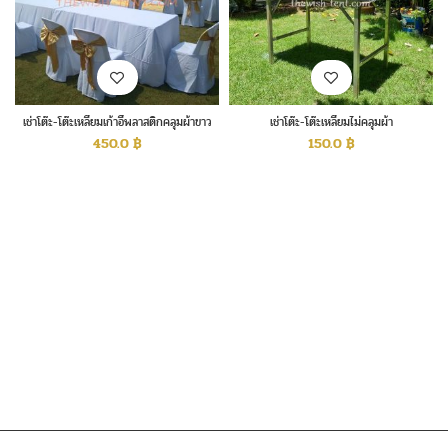
เช่าโต๊ะ-โต๊ะเหลี่ยมเก้าอี้พลาสติกคลุมผ้าขาว
เช่าโต๊ะ-โต๊ะเหลี่ยมไม่คลุมผ้า
โบว์สีทอง
450.0
฿
150.0
฿