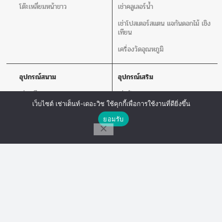
โต๊ะเหลี่ยมหน้าขาว
เช่าคลูเลอร์น้ำ
เช่าโปสเตอร์สแตน แจกันดอกไม้ เชิง
เทียน
เครื่องวัดอุณหภูมิ
อุปกรณ์สนาม
อุปกรณ์เสริม
เช่าเวที
เช่าพัดลม
เว็บไซต์ เช่าเต็นท์-เดอะวิช ใช้คุกกี้เพื่อการใช้งานที่ดียิ่งขึ้น
เช่าร่ม
เช่าเสากั้นบริเขต
ติดต่อเรา
ยอมรับ
เช่าโพเดียม
เช่าโปสเตอร์สแตน แจกันดอกไม้ เชิง
เทียน
โทร
Line Chat
Messenger
เช่าโซฟา
เช่าเครื่องเสียง
เก้าอี้ลูกเต๋า
เช่าโต๊ะเก้าอี้ไฟเบอร์
The Wish Tent. All Rights Reserved. | ผู้ให้บริการเต็นท์ โต๊ะจีน โต๊ะหมู่บูชา-อาสนะ ชุด
พิธีงานแต่ง รวมถึงอุปกรณ์ต่างๆมากกว่า 100 รายการ ให้บริการทั้งในกรุงเทพและต่าง
จังหวัด