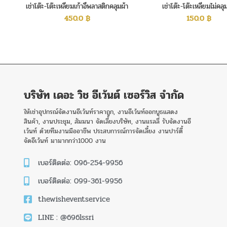
เช่าโต๊ะ-โต๊ะเหลี่ยมเก้าอี้พลาสติกคลุมผ้า
เช่าโต๊ะ-โต๊ะเหลี่ยมไม่คลุ
ขาวโบว์สีทอง
450.0
฿
150.0
฿
บริษัท เดอะ วิช อีเว้นต์ เซอร์วิส จำกัด
ให้เช่าอุปกรณ์จัดงานอีเว้นท์ราคาถูก, งานอีเว้นท์ออกบูธแสดง
สินค้า, งานประชุม, สัมมนา จัดเลี้ยงบริษัท, งานแรลลี่ รับจัดงานอี
เว้นท์ ด้วยทีมงานมืออาชีพ ประสบการณ์การจัดเลี้ยง งานปาร์ตี้
จัดอีเว้นท์ มามากกว่า1000 งาน
เบอร์ติดต่อ: 096-254-9956
เบอร์ติดต่อ: 099-361-9956
thewisheventservice
LINE : @696lssri