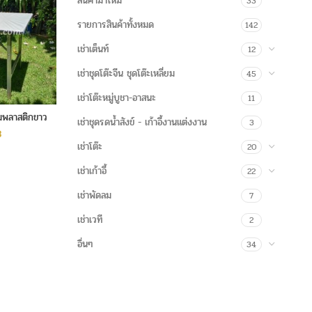
สินค้ามาใหม่
33
รายการสินค้าทั้งหมด
142
เช่าเต็นท์
12
เช่าชุดโต๊ะจีน ชุดโต๊ะเหลี่ยม
45
เช่าโต๊ะหมู่บูชา-อาสนะ
11
ลุมพลาสติกขาว
เช่าชุดรดน้ำสังข์ - เก้าอี้งานแต่งงาน
3
฿
เช่าโต๊ะ
20
เช่าเก้าอี้
22
เช่าพัดลม
7
เช่าเวที
2
อื่นๆ
34