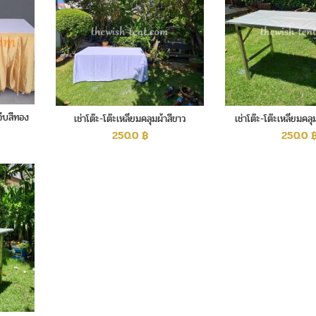
จีบสีทอง
เช่าโต๊ะ-โต๊ะเหลี่ยมคลุมผ้าสีขาว
เช่าโต๊ะ-โต๊ะเหลี่ยมค
250.0
฿
250.0