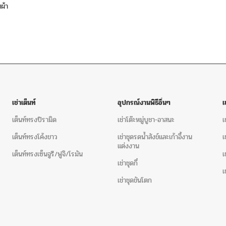
มผ้า
เช่าเต็นท์
อุปกรณ์งานพิธีอิ่นๆ
เ
เต็นท์ทรงปิรามิด
เช่าโต๊ะหมู่บูชา-อาสนะ
เ
เต็นท์ทรงโค้งขาว
เช่าชุดรดน้ำสังข์และเก้าอี้งาน
เ
แต่งงาน
เต็นท์ทรงเซ็นจูรี/ฟูจิ/โรมัน
เ
เช่าชุดกี๋
เ
เช่าชุดขันโตก