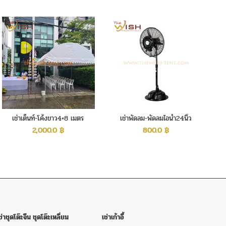
ขาว เก้าอี้ เก้าอี้ชิวารี
เก้าอี้คริสตัล
โซฟาสีขาว ร่ม
เชียงใหม่ ร่มสนาม และ
อุปกรณ์จัดงานอื่น ๆ
เช่าเก้าอี้พิธี
เช่าเก้าอี้คริสตัล
เช่าเก้าอี้ชิวารี
เช่าเก้าอี้บุ
นวม
เช่าเก้าอี้พลาสติก
โต๊ะหมู่บูชา-อาสนะ
เช่าชุดรดน้ำสังข์
เช่าโต๊ะ
เช่าโต๊ะ
เหลี่ยมหน้าขาว
เช่าพัดลม
เช่าโต๊ะจีน+เก้าอี้บุนวม
เช่าโต๊ะจีน+เก้าอี้คริสตัล
เช่าโต๊ะ
จีน+เก้าอี้ชิวารี
เช่าโต๊ะจีน+เก้าอี้พลาสติก
เช่าโต๊ะกลม
เช่าเต็นท์-โค้งขาว4×8 เมตร
เช่าพัดลม-พัดลมไอน้ำ24นิ้ว
2,000.0
฿
800.0
฿
เช่าเต็นท์ทรงปิรามิด
เต็นท์ทรงโค้งขาว
เต็นท์ทรงเซ็นจูรี
 ให้คำปรึกษาโดยผู้มีประสบการณ์ ครบจบในที่เดียว “คิดถึงอีเว้น
Ebook
ูกเต๋า ได้โดยตรงหรือส่งรายละเอียดให้เราผ่านทางหน้าเว็บไซต์
ช่าชุดโต๊ะจีน ชุดโต๊ะเหลี่ยม
เช่าเก้าอี้