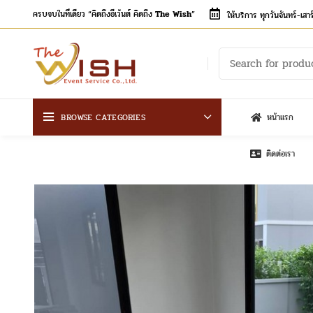
ครบจบในที่เดียว “คิดถึงอีเว้นต์ คิดถึง
The Wish
”
ให้บริการ ทุกวันจันทร์-เส
BROWSE CATEGORIES
หน้าแรก
ติดต่อเรา