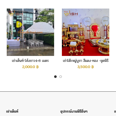
โต๊ะกลม
เช่าเต็นท์ทรงปิรามิด
เต็นท์ทรง
เช่าเต็นท์-โค้งขาว4×8 เมตร
เช่าโต๊ะหมู่บูชา สีแดง-ทอง -ชุดพิธี
The Wish Event Service เช่าเต
สงฆ์
2,000.0
฿
3,500.0
฿
เราให้บริการ เช่าเต็นท์ และอุปกร
ประสบการณ์ ในการจัดงานพร้อม อุปก
นน้ำ-ไอเย็น โซฟาสีขาว ชุดหลุยส์
โบราณ งานแต่งงาน งานจัดเลี้ยง
เยี่ยม พร้อมให้บริการจัดงานเร่ง ง
ติดตามอัปเดตผลงาน
เช่าเต็นท์
อุปกรณ์งานพิธีอิ่นๆ
เ