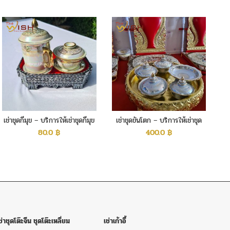
โต๊ะหมู่บูชา-อาสนะ
เช่าชุดรดน้ำ
สังข์
เช่าโต๊ะ
เช่าโต๊ะเหลี่ยมหน้า
ขาว
เช่าพัดลม
เช่าโต๊ะจีน+เก้าอี้บุนวม
เช่าโต๊ะ
จีน+เก้าอี้คริสตัล
เช่าโต๊ะจีน+เก้าอี้ชิ
วารี
เช่าโต๊ะจีน+เก้าอี้พลาสติก
เช่า
โค้งขาว
เต็นท์ทรงเซ็นจูรี
เช่าชุดกี๋มุข – บริการให้เช่าชุดกี๋มุข
เช่าชุดขันโตก – บริการให้เช่าชุด
็นท์ และอุปกรณ์จัดงานเลี้ยงครบวงจร
ขันโตก
80.0
฿
400.0
฿
ณ์จัดงานเลี้ยงครบวงจร และบริการให้คำปรึกษาโดยผู้มี
รณ์ครบวงจร อาทิ เต็นท์ โต๊ะจีน โต๊ะเหลี่ยม เก้าอี้ พัดลมไอ
 อุปกรณ์จัดเลี้ยง ทั้งแบบ modern และแบบประยุกต์ ไทย
ทำบุญ งานประชุมสัมมนา ในราคาประหยัด สินค้าใหม่ คุณภาพ
านด่วน ครบจบในที่เดียว
ในเพจ FACEbook
ช่าชุดโต๊ะจีน ชุดโต๊ะเหลี่ยม
เช่าเก้าอี้