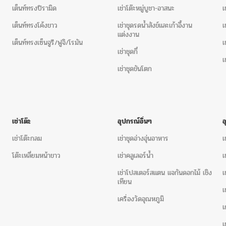
เช่าเก้าอี้-บุนวม
ให้เช่าเก้าอี้หลุยส์
,
เ
เต็นท์ทรงปิรามิด
เช่าโต๊ะหมู่บูชา-อาสนะ
เ
เชาชุดโซฟาหลุยส์
,
ชุดโซฟาหลุยส์ให้
เต็นท์ทรงโค้งขาว
เช่าชุดรดน้ำสังข์และเก้าอี้งาน
เ
ชลบุรี
,
ชุดโซฟาหลุยส์ให้เช่า สมุท
แต่งงาน
เต็นท์ทรงเซ็นจูรี/ฟูจิ/โรมัน
เ
หลุยส์ให้เช่า
เช่าชุดกี๋
เ
สามารถติดต่อสั่งจอง เช่าเก้า
เช่าชุดขันโตก
หน้าเว็บไซต์ (ขอใบเสนอราคา
1. ติดต่อผ่านเรา
โทรศัพท์ 099-
thewisheventservice@gmail
เช่าโต๊ะ
อุปกรณ์อิ่นๆ
2. แจ้งรายละเอียดเพื่อทำใบเสนอร
เช่าโต๊ะกลม
เช่าชุดอ่างอุ่นอาหาร
เ
โต๊ะเหลี่ยมหน้าขาว
เช่าคลูเลอร์น้ำ
เ
สินค้าที่ต้องการพร้อมระบุจำนวน
เช่าโปสเตอร์สแตน แจกันดอกไม้ เชิง
เ
สถานที่ติดตั้ง (เพื่อทำการประเม
เทียน
เ
วันที่ใช้งานพร้อมเวลาที่สามารถเข
เครื่องวัดอุณหภูมิ
เ
ชื่อเบอร์โทรติดต่อกลับ(ผู้ประส
เ