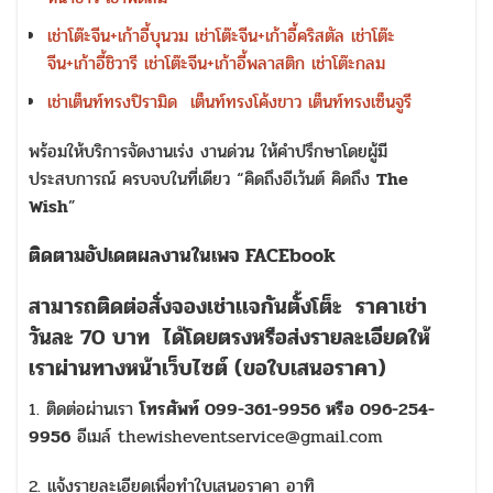
เช่าโต๊ะจีน+เก้าอี้บุนวม
เช่าโต๊ะจีน+เก้าอี้คริสตัล
เช่าโต๊ะ
จีน+เก้าอี้ชิวารี
เช่าโต๊ะจีน+เก้าอี้พลาสติก
เช่าโต๊ะกลม
เช่าเต็นท์ทรงปิรามิด
เต็นท์ทรงโค้งขาว
เต็นท์ทรงเซ็นจูรี
พร้อมให้บริการจัดงานเร่ง งานด่วน ให้คำปรึกษาโดยผู้มี
ประสบการณ์ ครบจบในที่เดียว “คิดถึงอีเว้นต์ คิดถึง
The
Wish
”
ติดตามอัปเดตผลงานในเพจ FACEbook
สามารถติดต่อสั่งจอง
เช่าเเจกันตั้งโต็ะ
ราคาเช่า
วันละ 70 บาท
ได้โดยตรงหรือส่งรายละเอียดให้
เราผ่านทางหน้าเว็บไซต์ (ขอใบเสนอราคา)
1. ติดต่อผ่านเรา
โทรศัพท์ 099-361-9956 หรือ 096-254-
9956
อีเมล์ thewisheventservice@gmail.com
2. แจ้งรายละเอียดเพื่อทำใบเสนอราคา อาทิ