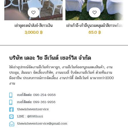
เช่าชุดรดน้ำสังข์-สีขาวเงิน
เช่าเก้าอี้-เก้าอี้บุนวมคลุมผ้าสีขาวพร้อม
ผูกโบว์สีทอง
3,000.0
฿
65.0
฿
บริษัท เดอะ วิช อีเว้นต์ เซอร์วิส จำกัด
ให้เช่าอุปกรณ์จัดงานอีเว้นท์ราคาถูก, งานอีเว้นท์ออกบูธแสดงสินค้า, งาน
ประชุม, สัมมนา จัดเลี้ยงบริษัท, งานแรลลี่ รับจัดงานอีเว้นท์ ด้วยทีมงาน
มืออาชีพ ประสบการณ์การจัดเลี้ยง งานปาร์ตี้ จัดอีเว้นท์ มามากกว่า1000
งาน
เบอร์ติดต่อ: 096-254-9956
เบอร์ติดต่อ: 099-361-9956
thewisheventservice
LINE : @696lssri
thewisheventservice@gmail.com