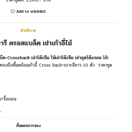
Add to wishlist
คำอธิบาย
ิวารี ครอสแบล็ค เช่าเก้าอี้ไม้
สแบ็ค-Crossback เช่าโต๊ะจีน ให้เช่าโต๊ะจีน เช่าชุดโต๊ะกลม
โต๊ะ
ทองถึงพื้นพร้อมเก้าอี้ Cross back+เบาะสีขาว 10 ตัว ราคาชุด
้ง+รื้อถอน
ขั้นตอนการจอง