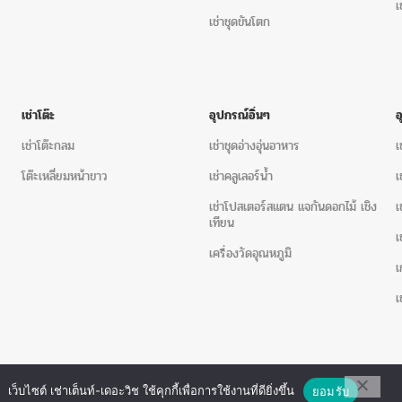
สามารถติดต่อสั่งจอง
เช่าชุดโ
เ
เช่าชุดขันโตก
โต๊ะจีน เช่าชุดโต๊ะกลม
โต๊ะกลา
Cross back+เบาะสีขาว 10 ต
ละเอียดให้เราผ่านทางหน้าเว็
1. ติดต่อผ่านเรา
โทรศัพท์ 099-
เช่าโต๊ะ
อุปกรณ์อิ่นๆ
thewisheventservice@gmail
เช่าโต๊ะกลม
เช่าชุดอ่างอุ่นอาหาร
เ
2. แจ้งรายละเอียดเพื่อทำใบเสนอร
โต๊ะเหลี่ยมหน้าขาว
เช่าคลูเลอร์น้ำ
เ
เช่าโปสเตอร์สแตน แจกันดอกไม้ เชิง
เ
สินค้าที่ต้องการพร้อมระบุจำนวน
เทียน
เ
สถานที่ติดตั้ง (เพื่อทำการประเม
เครื่องวัดอุณหภูมิ
เ
วันที่ใช้งานพร้อมเวลาที่สามารถเข
เ
ชื่อเบอร์โทรติดต่อกลับ(ผู้ประส
ชื่อที่อยู่และเลขประจำตัวผู้เสียภา
3. ทางร้านนำเสนอใบเสนอราคาเพื่
เว็บไซต์ เช่าเต็นท์-เดอะวิช ใช้คุกกี้เพื่อการใช้งานที่ดียิ่งขึ้น
ยอมรับ
้ให้บริการเต็นท์ โต๊ะจีน โต๊ะหมู่บูชา-อาสนะ ชุดพิธีงานแต่ง รวมถึงอุปกรณ์ต่างๆมากกว่า 100 รา
ทั้งหมายเหตุเพื่อความเข้าใจที่ตรงกั