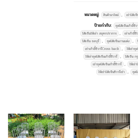
บริการให้เ
หมวดหมู่:
,
สินค้ามาใหม่
เช่าโต๊ะจี
ป้ายกำกับ:
ชุดโต๊ะจีนเก้าอี้ชิวา
,
โต๊ะจีนให้เช่า สมุทรปราการ
เช่าเก้าอี้
,
,
โต๊ะจีน ชลบุรี
ชุดโต๊ะจีนงานแต่ง
,
เช่าเก้าอี้ชิวารีCross back
ให้เช่าชุ
,
ให้เช่าชุดโต๊ะจีนเก้าอี้ชิวารี
โต๊ะจีน ก
,
เช่าชุดโต๊ะจีนเก้าอี้ชิวารี
ให้เช่
,
ให้เช่าโต๊ะจีนชิวารีเช่า
ชุดโ
บริการให้เช่าโต๊ะจีนพร้อม เก้าอี้
กลม
โต๊ะกลาง ขนาด 1.50 ม. คลุมผ
ราคาชุดละ 2,000 บาท
และบริการ
โต๊ะเหลี่ยมหน้าขาว เก้าอี้ เก้าอี้ชิวาร
งานอื่น ๆ
เช่าเก้าอี้พิธี
เช่าเก้าอี้คริสตัล
เช่าเ
โต๊ะหมู่บูชา-อาสนะ
เช่าชุดรดน้ำส