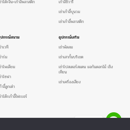
ต๊ะจีน+เก้าอี้ครอสแบ็ค Cross back เช่าโต๊ะจีน ให้เช่า
ช่าโต๊ะจีน+เก้าอี้พลาสติก
เก้าอี้ชิวารี
ง ขนาด 1.50 ม. คลุมผ้าครีมทองพร้อมเก้าอี้ครอสแบ็ค
เช่าเก้าอี้บุนวม
ัว ราคาชุดละ 2,000 บาท
ได้โดยตรงหรือส่งราย
เช่าเก้าอี้พลาสติก
บไซต์ (ขอใบเสนอราคา)
361-9956 หรือ 096-254-9956
อีเมล์
อุปกรณ์สนาม
อุปกรณ์เสริม
.com
ช่าเวที
เช่าพัดลม
าคา อาทิ
ช่าร่ม
เช่าเสากั้นบริเขต
ช่าโพเดียม
เช่าโปสเตอร์สแตน แจกันดอกไม้ เชิง
เทียน
ช่าโซฟา
ินค่าขนส่ง)
เช่าเครื่องเสียง
ก้าอี้ลูกเต๋า
าติดตั้ง/รื้อถอน
ช่าโต๊ะเก้าอี้ไฟเบอร์
านงาน)
ษี
ติดต่อเรา
อให้ลูกค้าพิจารณา ลูกค้าตรวจสอบความครบถ้วน ถูกต้อง รวม
ยการ ให้บริการทั้งในกรุงเทพและต่างจังหวัด
น