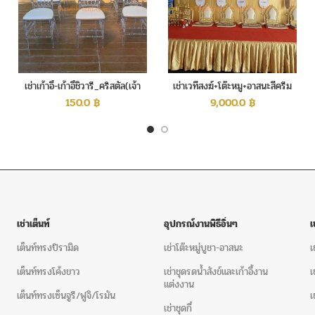
เช่าโต๊ะจีน+เก้าอี้บุนวม
เช่าโต๊ะจีน
พลาสติก
เช่าโต๊ะกลม
เช่าเต็นท์ทรงปิรามิด
เต็นท์ทรง
The Wish Event Service เช่าเต
เช่าเก้าอี้-เก้าอี้ชิวารี_คริสตัล(เจ้า
เช่าเวทีสงฆ์+โต๊ะหมู+อาสนะสีครีม
เราให้บริการ เช่าเต็นท์ และอุปกร
หญิง)
ทอง
150.0
฿
9,000.0
฿
ประสบการณ์ ในการจัดงานพร้อม อุปก
นน้ำ-ไอเย็น โซฟาสีขาว ชุดหลุยส์
โบราณ งานแต่งงาน งานจัดเลี้ยง
เยี่ยม พร้อมให้บริการจัดงานเร่ง ง
ติดตามอัปเดตผลงาน
เช่าเต็นท์
อุปกรณ์งานพิธีอิ่นๆ
เ
โต๊ะจีนพร้อมเก้าอี้ Rose Gold ส
เต็นท์ทรงปิรามิด
เช่าโต๊ะหมู่บูชา-อาสนะ
เ
เช่าชุดเก้าอี้หลุยส์
,
ให้เชาชุดโซฟาหล
โซฟาหลุยส์ ชลบุรี
,
ชุดโซฟาหลุยส์ใ
เต็นท์ทรงโค้งขาว
เช่าชุดรดน้ำสังข์และเก้าอี้งาน
เ
แต่งงาน
ประธานหลุยส์ให้เช่า
เต็นท์ทรงเซ็นจูรี/ฟูจิ/โรมัน
เ
เช่าชุดกี๋