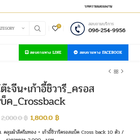
บทความและผลงาน
สอบถามบริการ
0
ATEGORY
096-254-9956
สอบถามทาง LINE
สอบถามทาง FACEBOOK
โต๊ะจีน+เก้าอี้ชิวารี_ครอส
บ็ค_Crossback
1,800.0
฿
2,000.0
฿
ม. คลุมผ้าสีครีมทอง + เก้าอี้ชิวารีครอสแบ็ค Cross back 10 ตัว /
ราคาชุดละ 2,000.- บาท