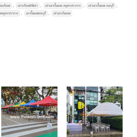
,
,
,
,
ั้นบริเขต
เสาบริเขตให้เช่า
เช่าเสากั้นเขต สมุทรปราการ
เช่าเสากั้นเขต ชลบุรี
,
,
ขตสมุทรปราการ
เสากั้นเขตชลบุรี
เช่าเสากันเขต
าคาเช่าตัวละ 400 บาทต่อวัน
, พร้อมให้บริการให้เช่า
เต็นท์
คุณภาพดีมีจำนวนมากส่งเร็วตรงเวลา เช่าโต๊ะ เช่าเก้าอี้ เช่า
, เช่าโต๊ะ
จัดงานเลี้ยงครบวงจร
ผูกโบว์
ราคาเช่าตัวละ 400 บาทต่อวัน
พร้อมชุดรดน้ำสังข์,
ีน, โต๊ะเหลี่ยมหน้าขาว, เก้าอี้, โต๊ะ+เก้าอี้, เก้าอี้ชิวารี,
เก้าอี้
 ร่มสนาม, และ
อุปกรณ์จัดงานอื่น ๆ
ก้าอี้ชิวารี
เช่าเก้าอี้บุนวม
เช่าเก้าอี้พลาสติก
ังข์
เช่าโต๊ะ
เช่าโต๊ะเหลี่ยมหน้าขาว
เช่าพัดลม
+เก้าอี้คริสตัล
เช่าโต๊ะจีน+เก้าอี้ชิวารี
เช่าโต๊ะจีน+เก้าอี้
โค้งขาว
เต็นท์ทรงเซ็นจูรี