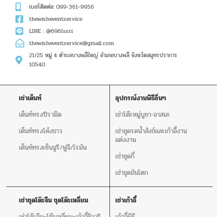
เบอร์ติดต่อ: 099-361-9956
thewisheventservice
LINE : @696lssri
thewisheventservice@gmail.com
21/25 หมู่ 4 ตำบลบางพลีใหญ่ อำเภอบางพลี จังหวัดสมุทรปราการ
10540
เช่าเต็นท์
อุปกรณ์งานพิธีอิ่นๆ
เต็นท์ทรงปิรามิด
เช่าโต๊ะหมู่บูชา-อาสนะ
เต็นท์ทรงโค้งขาว
เช่าชุดรดน้ำสังข์และเก้าอี้งาน
แต่งงาน
เต็นท์ทรงเซ็นจูรี/ฟูจิ/โรมัน
เช่าชุดกี๋
เช่าชุดขันโตก
เช่าชุดโต๊ะจีน ชุดโต๊ะเหลี่ยม
เช่าเก้าอี้
เช่าโต๊ะจีน+โต๊ะเหลี่ยม+เก้าอี้ชิวารี
เก้าอี้พิธี