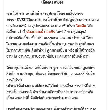
เลี้ยงครบวงจร
เราให้บริการ
เช่าเต็นท์ และอุปกรณ์จัดงานเลี้ยงครบ
วงจร
(EVENT)และบริการให้คำปรึกษาโดยผู้มีประสบการณ์ ใน
การจัดงานพร้อม อุปกรณ์ครบวงจร อาทิ เต็นท์
โต๊ะจีน
โต๊ะ
เหลี่ยม เก้าอี้
พัดลมไอนน้ำ-ไอเย็น
โซฟาสีขาว ชุดหลุยส์
อุปกรณ์จัดเลี้ยง ทั้งแบบ
modern
และแบบประยุกต์
ไทย
โบราณ
งานแต่งงาน งานจัดเลี้ยงทำบุญ งานประชุมสัมมนา
ในราคาประหยัด สินค้าใหม่ คุณภาพเยี่ยม พร้อมให้บริการจัด
งานเร่ง งานด่วน ครบจบในที่เดียว และบริการอื่นๆอี อาทิ
ให้เช่าอุปกรณ์จัดงานอีเว้นท์ราคาถูก, งานอีเว้นท์ออกบูธแสดง
สินค้า, งานประชุม, สัมมนา จัดเลี้ยงบริษัท, งานแรลลี่ รับจัด
งานอีเว้นท์
บริการให้เช่าอุปกรณ์จัดงานอีเว้นท์
งานเลี้ยง งานปาร์ตี้ต่างๆ
งานเลี้ยงสังสรรค์ ด้วยทีมงานมืออาชีพ ประสบการณ์การจัด
เลี้ยง งานปาร์ตี้ จัดอีเว้นท์ มามากกว่า1000 งาน
เราเตรียมความพร้อมตลอดเวลา ทั้งทางด้านอุปกรณ์ที่สามารถ