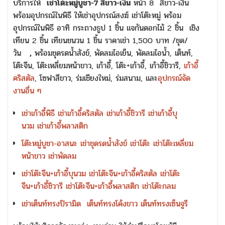
บริการให้
เช่าโต๊ะหมู่บูชา-7 สีขาว-เงิน
หน้า 8 สีขาว-เงิน
พร้อมอุปกรณ์ในพิธี ให้เช่าอุปกรณ์สงฆ์ เช่าโต๊ะหมู่ พร้อม
อุปกรณ์ในพิธี อาทิ กระถางธูป 1 ชิ้น แจกันดอกไม้ 2 ชิ้น เชิง
เทียน 2 ชิ้น เทียนชนวน 1 ชิ้น ราคาเช่า 1,500 บาท /ชุด/
วัน
,
พร้อมชุดรดน้ำสังข์, พัดลมไอเย็น, พัดลมไอน้ำ, เต็นท์,
โต๊ะจีน, โต๊ะเหลี่ยมหน้าขาว, เก้าอี้, โต๊ะ+เก้าอี้, เก้าอี้ชิวารี,
เก้าอี้
คริสตัล
, โซฟาสีขาว, ร่มเชียงใหม่, ร่มสนาม, และ
อุปกรณ์จัด
งานอื่น ๆ
เช่าเก้าอี้พิธี
เช่าเก้าอี้คริสตัล
เช่าเก้าอี้ชิวารี
เช่าเก้าอี้บุ
นวม
เช่าเก้าอี้พลาสติก
โต๊ะหมู่บูชา-อาสนะ
เช่าชุดรดน้ำสังข์
เช่าโต๊ะ
เช่าโต๊ะเหลี่ยม
หน้าขาว
เช่าพัดลม
เช่าโต๊ะจีน+เก้าอี้บุนวม
เช่าโต๊ะจีน+เก้าอี้คริสตัล
เช่าโต๊ะ
จีน+เก้าอี้ชิวารี
เช่าโต๊ะจีน+เก้าอี้พลาสติก
เช่าโต๊ะกลม
เช่าเต็นท์ทรงปิรามิด
เต็นท์ทรงโค้งขาว
เต็นท์ทรงเซ็นจูรี