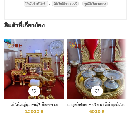
,
,
โต๊ะจีนชิวารีให้เช่า
โต๊ะจีนให้เช่า ชลบุรี
ชุดโต๊ะจีนงานแต่ง
สินค้าที่เกี่ยวข้อง
เช่าโต๊ะหมู่บูชา-หมู่7 สีแดง-ทอง
เช่าชุดขันโตก – บริการให้เช่าชุดขันโตก
1,500.0
฿
400.0
฿