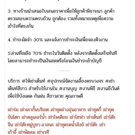
3. ทางร้านนำเสนอใบเสนอราคาเพื่อให้ลูกค้าพิจารณา ลูกค้า
ตรวจสอบความครบถ้วน ถูกต้อง รวมทั้งหมายเหตุเพื่อความ
เข้าใจที่ตรงกัน
4. ชำระมัดจำ 30% และแจ้งการชำระเงินเพื่อจองคิวงาน
5.ส่วนที่เหลือ 70% ชำระในวันติดตั้ง หลังจากติดตั้งเสร็จทันที
โดยสามารถชำระเป็นเงินสดหรือโอนเงินชำระเข้าบัญชี
บริการ #ให้เช่าเต็นท์ #อุปกรณ์จัดงานเลี้ยงครบวงจร #เช่า
เต็นท์สีขาว สำหรับใช้งานใน #งานบุญ #งานพิธี #งานอีเว้นต์
เพื่อใช้บังแดด กันฝน สีขาวสวย คุณภาพดี
เช่าร่ม
เช่าเสากั้นบริเขต
เช่าชุดอ่างอุ่นอาหาร
เช่าชุดกี๋
เช่าชุด
ขันโตก
เช่าคลูเลอร์น้ำ
เช่าโพเดียม
เช่าโซฟา
เช่าเต็นท์
เช่าโต๊ะ
จีน
เช่าโต๊ะหมู่บูชา-อาสนะ
เช่าชุดรดน้ำสังข์
เช่าโต๊ะ
เช่า
เก้าอี้
เช่าพัดลม
เช่าเวที