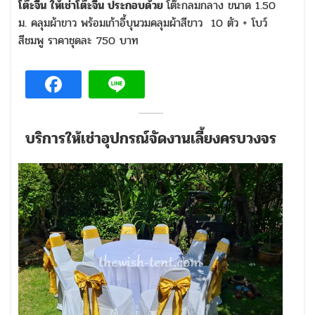
โต๊ะจีน ให้เช่าโต๊ะจีน ประกอบด้วย
โต๊ะกลมกลาง ขนาด 1.50
ม. คลุมผ้าขาว พร้อมเก้าอี้บุนวมคลุมผ้าสีขาว 10 ตัว + โบว์
สีชมพู ราคาชุดละ 750 บาท
บริการให้เช่าอุปกรณ์จัดงานเลี้ยงครบวงจร