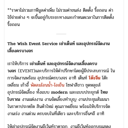
**ราคาไม่รวมภาษีมูลค่าเพิ่ม ไม่รวมค่าขนส่ง ติดตั้ง รื้อถอน ค่า
ใช้จ่ายต่าง ๆ จะขึ้นอยู่กับระยะทางและกำหนดเวลาในการติดตั้ง
รื้อถอน
The Wish Event Service เช่าเต็นท์ และอุปกรณ์จัดงาน
เลี้ยงครบวงจร
เราให้บริการ
เช่าเต็นท์ และอุปกรณ์จัดงานเลี้ยงครบ
วงจร
(EVENT)และบริการให้คำปรึกษาโดยผู้มีประสบการณ์ ใน
การจัดงานพร้อม อุปกรณ์ครบวงจร อาทิ เต็นท์
โต๊ะจีน
โต๊ะ
เหลี่ยม เก้าอี้
พัดลมไอนน้ำ-ไอเย็น
โซฟาสีขาว ชุดหลุยส์
อุปกรณ์จัดเลี้ยง ทั้งแบบ
modern
และแบบประยุกต์
ไทย
โบราณ
งานแต่งงาน งานจัดเลี้ยงทำบุญ งานประชุมสัมมนา
ในราคาประหยัด สินค้าใหม่ คุณภาพเยี่ยม พร้อมให้บริการจัด
งานเร่ง งานด่วน ครบจบในที่เดียว และบริการอื่นๆอี อาทิ
ให้เช่าอุปกรณ์จัดงานอีเว้นท์ราคาถูก, งานอีเว้นท์ออกบูธแสดง