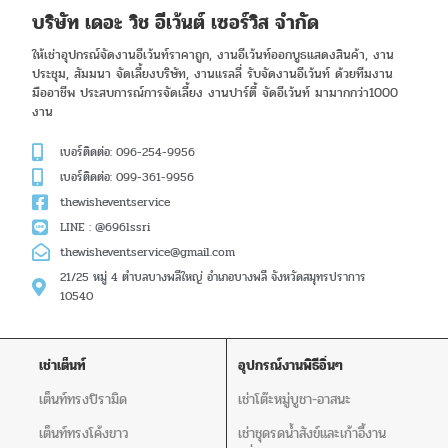
บริษัท เดอะ วิช อีเว้นต์ เซอร์วิส จำกัด
ให้เช่าอุปกรณ์จัดงานอีเว้นท์ราคาถูก, งานอีเว้นท์ออกบูธแสดงสินค้า, งาน
ประชุม, สัมมนา จัดเลี้ยงบริษัท, งานแรลลี่ รับจัดงานอีเว้นท์ ด้วยทีมงาน
มืออาชีพ ประสบการณ์การจัดเลี้ยง งานปาร์ตี้ จัดอีเว้นท์ มามากกว่า1000
งาน
เบอร์ติดต่อ: 096-254-9956
เบอร์ติดต่อ: 099-361-9956
thewisheventservice
LINE : @696lssri
thewisheventservice@gmail.com
21/25 หมู่ 4 ตำบลบางพลีใหญ่ อำเภอบางพลี จังหวัดสมุทรปราการ
10540
เช่าเต็นท์
อุปกรณ์งานพิธีอิ่นๆ
เต็นท์ทรงปิรามิด
เช่าโต๊ะหมู่บูชา-อาสนะ
เต็นท์ทรงโค้งขาว
เช่าชุดรดน้ำสังข์และเก้าอี้งาน