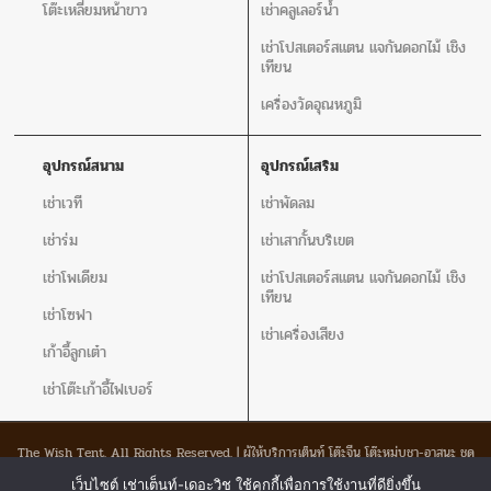
โต๊ะเหลี่ยมหน้าขาว
เช่าคลูเลอร์น้ำ
เช่าโปสเตอร์สแตน แจกันดอกไม้ เชิง
เทียน
เครื่องวัดอุณหภูมิ
อุปกรณ์สนาม
อุปกรณ์เสริม
เช่าเวที
เช่าพัดลม
เช่าร่ม
เช่าเสากั้นบริเขต
เช่าโพเดียม
เช่าโปสเตอร์สแตน แจกันดอกไม้ เชิง
เทียน
เช่าโซฟา
เช่าเครื่องเสียง
เก้าอี้ลูกเต๋า
เช่าโต๊ะเก้าอี้ไฟเบอร์
The Wish Tent. All Rights Reserved. | ผู้ให้บริการเต็นท์ โต๊ะจีน โต๊ะหมู่บูชา-อาสนะ ชุด
พิธีงานแต่ง รวมถึงอุปกรณ์ต่างๆมากกว่า 100 รายการ ให้บริการทั้งในกรุงเทพและต่าง
จังหวัด
เว็บไซต์ เช่าเต็นท์-เดอะวิช ใช้คุกกี้เพื่อการใช้งานที่ดียิ่งขึ้น