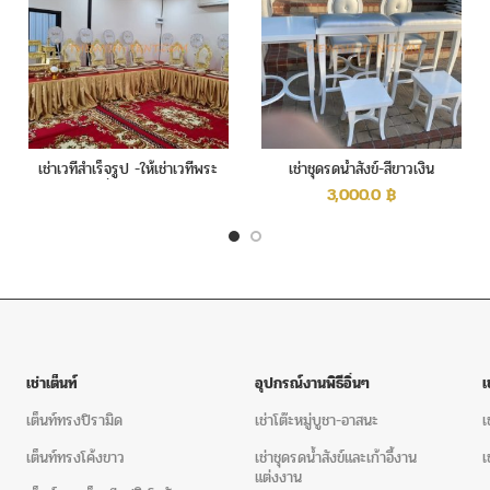
บริการให้เช่าอุปกรณ์
เช่าเวทีสำเร็จรูป -ให้เช่าเวทีพระ
เช่าชุดรดน้ำสังข์-สีขาวเงิน
สงฆ์นั่ง สูง60ซ.ม.
3,000.0
฿
บริการให้ เ
ช่าโต๊ะ-โต๊ะเหลี่ยมคลุม
งานพิธี งานสัมมนา งานมงคลทั่ว
จีน, โต๊ะเหลี่ยมหน้าขาว, เก้าอี้, โต๊ะ+เ
สนาม, และ
อุปกรณ์จัดงานอื่น ๆ
เช่าเก้าอี้พิธี
เช่าเก้าอี้คริสตัล
เช่าเ
เช่าเต็นท์
อุปกรณ์งานพิธีอิ่นๆ
เ
โต๊ะหมู่บูชา-อาสนะ
เช่าชุดรดน้ำส
เต็นท์ทรงปิรามิด
เช่าโต๊ะหมู่บูชา-อาสนะ
เ
เช่าโต๊ะจีน+เก้าอี้บุนวม
เช่าโต๊ะจีน
พลาสติก
เช่าโต๊ะกลม
เต็นท์ทรงโค้งขาว
เช่าชุดรดน้ำสังข์และเก้าอี้งาน
เ
แต่งงาน