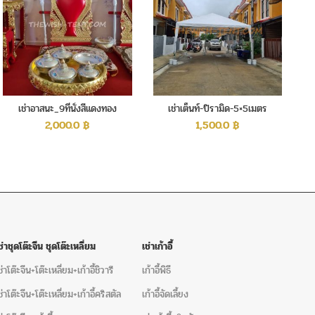
จัดงานเลี้ยงครบวงจร
เช่าอาสนะ_9ที่นั่งสีแดงทอง
เช่าเต็นท์-ปิรามิด-5×5เมตร
2,000.0
฿
1,500.0
฿
ผ้าขาว
ใช้สำหรับวางอาหารหรือสิ่งของในงานสำคัญ งานเลี้ยง
ไป
,
พร้อมชุดรดน้ำสังข์, พัดลมไอเย็น, พัดลมไอน้ำ, เต็นท์, โต๊ะ
ก้าอี้, เก้าอี้ชิวารี,
เก้าอี้คริสตัล
, โซฟาสีขาว, ร่มเชียงใหม่, ร่ม
ก้าอี้ชิวารี
เช่าเก้าอี้บุนวม
เช่าเก้าอี้พลาสติก
ช่าชุดโต๊ะจีน ชุดโต๊ะเหลี่ยม
เช่าเก้าอี้
ังข์
เช่าโต๊ะ
เช่าโต๊ะเหลี่ยมหน้าขาว
เช่าพัดลม
ช่าโต๊ะจีน+โต๊ะเหลี่ยม+เก้าอี้ชิวารี
เก้าอี้พิธี
+เก้าอี้คริสตัล
เช่าโต๊ะจีน+เก้าอี้ชิวารี
เช่าโต๊ะจีน+เก้าอี้
ช่าโต๊ะจีน+โต๊ะเหลี่ยม+เก้าอี้คริสตัล
เก้าอี้จัดเลี้ยง