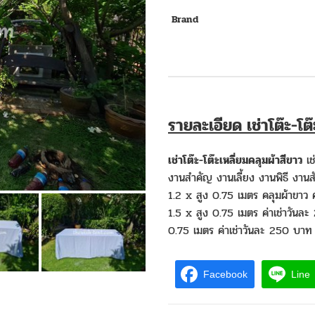
Brand
รายละเอียด เช่าโต๊ะ-โต๊
เช่าโต๊ะ-โต๊ะเหลี่ยมคลุมผ้าสีขาว
เช
งานสำคัญ งานเลี้ยง งานพิธี งานส
1.2 x สูง 0.75 เมตร คลุมผ้าขาว 
1.5 x สูง 0.75 เมตร ค่าเช่าวันล
0.75 เมตร ค่าเช่าวันละ 250 บาท
Facebook
Line