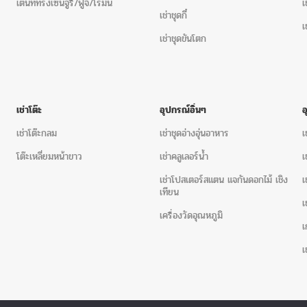
เช่าเต็นท์ทรงปิรามิด
เต็นท์ทรง
เต็นท์ทรงเซ็นจูรี/ฟูจิ/โรมัน
เ
เช่าชุดกี๋
เ
พร้อมให้บริการจัดงานเร่ง งานด่วน
เช่าชุดขันโตก
ต์ คิดถึง
The Wish
”
ติดต
สามารถติดต่อสั่งจอง
โต๊ะเหลี่ยม
เช่าโต๊ะ
อุปกรณ์อิ่นๆ
เลี้ยง งานพิธี งานสัมมนา งานมงคล
เช่าโต๊ะกลม
เช่าชุดอ่างอุ่นอาหาร
เ
เว็บไซต์ (ขอใบเสนอราคา)
โต๊ะเหลี่ยมหน้าขาว
เช่าคลูเลอร์น้ำ
เ
1. ติดต่อผ่านเรา
โทรศัพท์ 099-
thewisheventservice@gmail
เช่าโปสเตอร์สแตน แจกันดอกไม้ เชิง
เ
เทียน
เ
2. แจ้งรายละเอียดเพื่อทำใบเสนอร
เครื่องวัดอุณหภูมิ
เ
สินค้าที่ต้องการพร้อมระบุจำนวน
เ
สถานที่ติดตั้ง (เพื่อทำการประเม
วันที่ใช้งานพร้อมเวลาที่สามารถเข