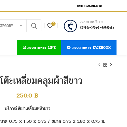
บทความและผลงาน
สอบถามบริการ
0
ATEGORY
096-254-9956
สอบถามทาง LINE
สอบถามทาง FACEBOOK
-โต๊ะเหลี่ยมคลุมผ้าสีขาว
250.0
฿
บริการให้เช่าเหลี่ยมหน้าขาว
ขนาด 0.75 x 1.50 x 0.75 / ขนาด 0.75 x 1.80 x 0.75 ม.