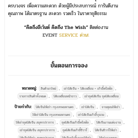
ครบวงจร เพื่อความสะดวก ด้วยผู้มีประสบการณ์ การันตีงาน
คุณภาพ ได้มาตรฐาน สะดวก รวดเร็ว ในราคายุติธรรม
“คิดถึงอีเว้นต์ คิดถึง The Wish”
ติดต่องาน
EVENT
SERVICE ด่วน!.
ขั้นตอนการจอง
หมวดหมู่:
,
,
สินค้ามาใหม่
เช่าโต๊ะจีน + โต๊ะเหลี่ยม + เก้าอี้คริสตัล
,
,
รายการสินค้าทั้งหมด
โต๊ะเหลี่ยมหน้าขาว
เช่าชุดโต๊ะจีน ชุดโต๊ะเหลี่ยม
ป้ายกำกับ:
,
,
,
โต๊ะจีนให้เช่า กรุงเทพมหานคร
เช่าโต๊ะจีน
จานหุมนให้เช่า
,
,
ให้เช่าโต๊ะจีน กรุงเทพมหานคร
เช่าโต๊ะจีนเก้าอี้บุนวม
,
,
,
ให้เช่าชุดโต๊ะจีน สมุทรปราการ
ชุดโต๊ะจีนเก้าอี้คริสตัล
โต๊ะจีนงานแต่งงาน
,
,
,
เช่าชุดโต๊ะจีน สมุทรปราการ
ชุดโต๊ะจีนเก้าอี้ชิวารี
โต๊ะจีนชิวารีให้เช่า
,
,
,
โต๊ะจีนให้เช่า สมุทรปราการ
โต๊ะจีนเก้าอี้บุนวมให้เช่า
ให้เช่าจานหมุน