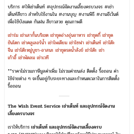
บริการ #ให้เช่าเต็นท์ #อุปกรณ์จัดงานเลี้ยงครบวงจร #เช่า
เต็นท์สีขาว สำหรับใช้งานใน #งานบุญ #งานพิธี #งานอีเว้นต์
เพื่อใช้บังแดด กันฝน สีขาวสวย คุณภาพดี
เช่าร่ม
เช่าเสากั้นบริเขต
เช่าชุดอ่างอุ่นอาหาร
เช่าชุดกี๋
เช่าชุด
ขันโตก
เช่าคลูเลอร์น้ำ
เช่าโพเดียม
เช่าโซฟา
เช่าเต็นท์
เช่าโต๊ะ
จีน
เช่าโต๊ะหมู่บูชา-อาสนะ
เช่าชุดรดน้ำสังข์
เช่าโต๊ะ
เช่า
เก้าอี้
เช่าพัดลม
เช่าเวที
**ราคาไม่รวมภาษีมูลค่าเพิ่ม ไม่รวมค่าขนส่ง ติดตั้ง รื้อถอน ค่า
ใช้จ่ายต่าง ๆ จะขึ้นอยู่กับระยะทางและกำหนดเวลาในการติดตั้ง
รื้อถอน
The Wish Event Service เช่าเต็นท์ และอุปกรณ์จัดงาน
เลี้ยงครบวงจร
เราให้บริการ
เช่าเต็นท์ และอุปกรณ์จัดงานเลี้ยงครบ