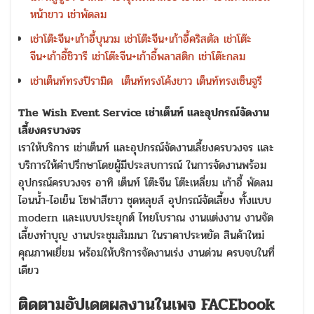
หน้าขาว
เช่าพัดลม
เช่าโต๊ะจีน+เก้าอี้บุนวม
เช่าโต๊ะจีน+เก้าอี้คริสตัล
เช่าโต๊ะ
จีน+เก้าอี้ชิวารี
เช่าโต๊ะจีน+เก้าอี้พลาสติก
เช่าโต๊ะกลม
เช่าเต็นท์ทรงปิรามิด
เต็นท์ทรงโค้งขาว
เต็นท์ทรงเซ็นจูรี
The Wish Event Service เช่าเต็นท์ และอุปกรณ์จัดงาน
เลี้ยงครบวงจร
เราให้บริการ เช่าเต็นท์ และอุปกรณ์จัดงานเลี้ยงครบวงจร และ
บริการให้คำปรึกษาโดยผู้มีประสบการณ์ ในการจัดงานพร้อม
อุปกรณ์ครบวงจร อาทิ เต็นท์ โต๊ะจีน โต๊ะเหลี่ยม เก้าอี้ พัดลม
ไอนน้ำ-ไอเย็น โซฟาสีขาว ชุดหลุยส์ อุปกรณ์จัดเลี้ยง ทั้งแบบ
modern และแบบประยุกต์ ไทยโบราณ งานแต่งงาน งานจัด
เลี้ยงทำบุญ งานประชุมสัมมนา ในราคาประหยัด สินค้าใหม่
คุณภาพเยี่ยม พร้อมให้บริการจัดงานเร่ง งานด่วน ครบจบในที่
เดียว
ติดตามอัปเดตผลงานในเพจ FACEbook