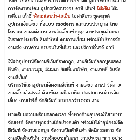
วงจร
(EVENT)และบริการให้คำปรึกษาโดยผู้มีประสบการณ์ ใน
การจัดงานพร้อม อุปกรณ์ครบวงจร อาทิ เต็นท์
โต๊ะจีน
โต๊ะ
เหลี่ยม เก้าอี้
พัดลมไอนน้ำ-ไอเย็น
โซฟาสีขาว ชุดหลุยส์
อุปกรณ์จัดเลี้ยง ทั้งแบบ
modern
และแบบประยุกต์
ไทย
โบราณ
งานแต่งงาน งานจัดเลี้ยงทำบุญ งานประชุมสัมมนา
ในราคาประหยัด สินค้าใหม่ คุณภาพเยี่ยม พร้อมให้บริการจัด
งานเร่ง งานด่วน ครบจบในที่เดียว และบริการอื่นๆอี อาทิ
ให้เช่าอุปกรณ์จัดงานอีเว้นท์ราคาถูก, งานอีเว้นท์ออกบูธแสดง
สินค้า, งานประชุม, สัมมนา จัดเลี้ยงบริษัท, งานแรลลี่ รับจัด
งานอีเว้นท์
บริการให้เช่าอุปกรณ์จัดงานอีเว้นท์
งานเลี้ยง งานปาร์ตี้ต่างๆ
งานเลี้ยงสังสรรค์ ด้วยทีมงานมืออาชีพ ประสบการณ์การจัด
เลี้ยง งานปาร์ตี้ จัดอีเว้นท์ มามากกว่า1000 งาน
เราเตรียมความพร้อมตลอดเวลา ทั้งทางด้านอุปกรณ์ที่สามารถ
จัดสรรค์ จัดการทุกอย่างได้อย่างลงตัว พร้อมให้เช่าอุปกรณ์
จัด
อีเว้นท์
จัดงานออกบูธ จัดงานเปิดตัวสินค้า จัดนิทรรศการ จัด
งานเปิดตัวบริษัท งานจัดอบรมสัมมนา งานประชุม ฯลฯ อย่าง