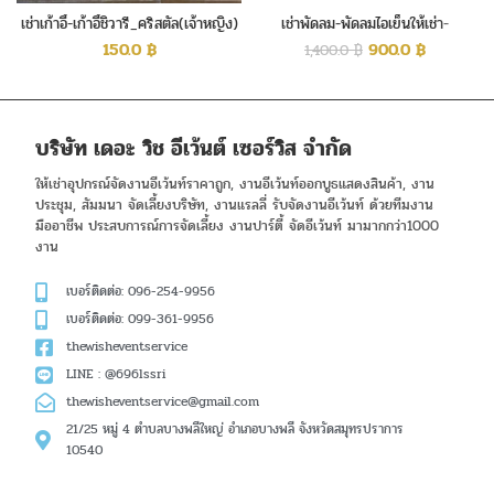
เช่าเก้าอี้-เก้าอี้ชิวารี_คริสตัล(เจ้าหญิง)
เช่าพัดลม-พัดลมไอเย็นให้เช่า-
กลางmik45ex
150.0
฿
900.0
฿
1,400.0
฿
บริษัท เดอะ วิช อีเว้นต์ เซอร์วิส จำกัด
ให้เช่าอุปกรณ์จัดงานอีเว้นท์ราคาถูก, งานอีเว้นท์ออกบูธแสดงสินค้า, งาน
ประชุม, สัมมนา จัดเลี้ยงบริษัท, งานแรลลี่ รับจัดงานอีเว้นท์ ด้วยทีมงาน
มืออาชีพ ประสบการณ์การจัดเลี้ยง งานปาร์ตี้ จัดอีเว้นท์ มามากกว่า1000
งาน
เบอร์ติดต่อ: 096-254-9956
เบอร์ติดต่อ: 099-361-9956
thewisheventservice
LINE : @696lssri
thewisheventservice@gmail.com
21/25 หมู่ 4 ตำบลบางพลีใหญ่ อำเภอบางพลี จังหวัดสมุทรปราการ
10540