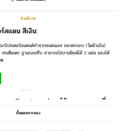
คำอธิบาย
ร์สแตน สีเงิน:
ณาโปสเตอร์สแตนด์ทำจากสแตนเลส ขนาดกรอบ (วัดด้านใน)
เซนติเมตร ฐานกลมทึบ สามารถใส่งานพิมพ์ได้ 2 แผ่น มองได้
บาท
จัดงาน Event – อุปกรณ์จัดงานครบจบที่
ขั้นตอนการจอง
น
ป้ายโฆษณาโปสเตอร์สแตนด์ทำจากสแตนเลส ขนาดกรอบ (วัด