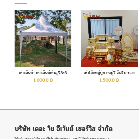
เช่าเต็นท์- เช่าเต็นท์เซ็นจูรี่3×3
เช่าโต๊ะหมู่บูชา-หมู่7 สีครีม-ทอง
เมตร
1,000.0
฿
1,500.0
฿
บริษัท เดอะ วิช อีเว้นต์ เซอร์วิส จำกัด