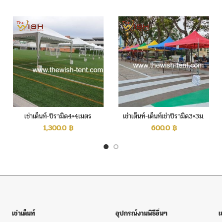
เช่าเต็นท์-ปิรามิด4×4เมตร
เช่าเต็นท์-เต็นท์เช่าปิรามิด3×3ม.
หลายสี
1,300.0
฿
600.0
฿
เช่าเต็นท์
อุปกรณ์งานพิธีอิ่นๆ
เ