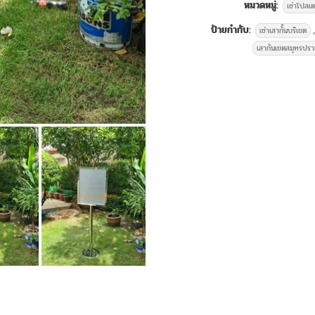
ด้านใน) 50 x 70 เซนติเมตร ความ
หมวดหมู่:
เช่าโปสเ
มองได้ 2 ด้าน
ราคาเช่าต้นวันล
ป้ายกำกับ:
,
เช่าเสากั้นบริเขต
จัดงานครบวงจรคุณภาพดีมีจำนวนมากส่
เสากันเขตสมุทรปร
เต็นท์, เช่าเก้าอี้, เช่าโต๊ะ
บริการให้เ