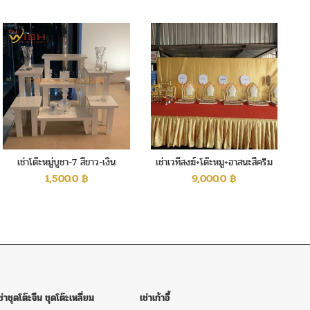
เช่าโต๊ะหมู่บูชา-7 สีขาว-เงิน
เช่าเวทีสงฆ์+โต๊ะหมู+อาสนะสีครีม
ทอง
1,500.0
฿
9,000.0
฿
ช่าชุดโต๊ะจีน ชุดโต๊ะเหลี่ยม
เช่าเก้าอี้