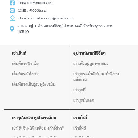
thewisheventservice
LINE : @696lssri
thewisheventservice@gmail.com
21/25 หมู่ 4 ตำบลบางพลีใหญ่ อำเภอบางพลี จังหวัดสมุทรปราการ
10540
เช่าเต็นท์
อุปกรณ์งานพิธีอิ่นๆ
เต็นท์ทรงปิรามิด
เช่าโต๊ะหมู่บูชา-อาสนะ
เต็นท์ทรงโค้งขาว
เช่าชุดรดน้ำสังข์และเก้าอี้งาน
แต่งงาน
เต็นท์ทรงเซ็นจูรี/ฟูจิ/โรมัน
เช่าชุดกี๋
เช่าชุดขันโตก
เช่าชุดโต๊ะจีน ชุดโต๊ะเหลี่ยม
เช่าเก้าอี้
เช่าโต๊ะจีน+โต๊ะเหลี่ยม+เก้าอี้ชิวารี
เก้าอี้พิธี