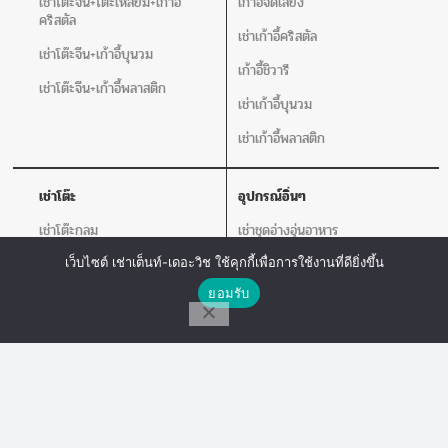
เช่าโต๊ะจีน+โต๊ะเหลี่ยม+เก้าอี้
เก้าอี้จัดเลี้ยง
คริสตัล
เช่าเก้าอี้คริสตัล
เช่าโต๊ะจีน+เก้าอี้บุนวม
เก้าอี้ชิวารี
เช่าโต๊ะจีน+เก้าอี้พลาสติก
เช่าเก้าอี้บุนวม
เช่าเก้าอี้พลาสติก
เช่าโต๊ะ
อุปกรณ์อิ่นๆ
เช่าโต๊ะกลม
เช่าชุดอ่างอุ่นอาหาร
โต๊ะเหลี่ยมหน้าขาว
เช่าคลูเลอร์น้ำ
เว็บไซต์ เช่าเต็นท์-เดอะวิช ใช้คุกกี้เพื่อการใช้งานที่ดียิ่งขึ้น
ติดต่อเรา
ยอมรับ
เช่าโปสเตอร์สแตน แจกันดอกไม้ เชิง
เทียน
โทร
Line Chat
Messenger
เครื่องวัดอุณหภูมิ
อุปกรณ์สนาม
อุปกรณ์เสริม
เช่าเวที
เช่าพัดลม