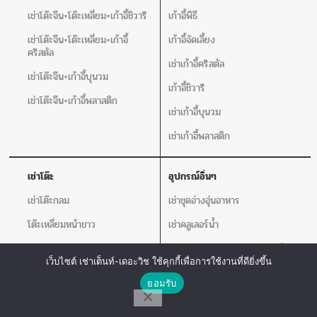
เช่าโต๊ะจีน+โต๊ะเหลี่ยม+เก้าอี้ชิวารี
เก้าอี้พิธี
เช่าโต๊ะจีน+โต๊ะเหลี่ยม+เก้าอี้
เก้าอี้จัดเลี้ยง
คริสตัล
เช่าเก้าอี้คริสตัล
เช่าโต๊ะจีน+เก้าอี้บุนวม
เก้าอี้ชิวารี
เช่าโต๊ะจีน+เก้าอี้พลาสติก
เช่าเก้าอี้บุนวม
เช่าเก้าอี้พลาสติก
เช่าโต๊ะ
อุปกรณ์อิ่นๆ
เช่าโต๊ะกลม
เช่าชุดอ่างอุ่นอาหาร
โต๊ะเหลี่ยมหน้าขาว
เช่าคลูเลอร์น้ำ
เช่าโปสเตอร์สแตน แจกันดอกไม้ เชิง
เทียน
เว็บไซต์ เช่าเต็นท์-เดอะวิช ใช้คุกกี้เพื่อการใช้งานที่ดียิ่งขึ้น
ติดต่อเรา
ยอมรับ
เครื่องวัดอุณหภูมิ
โทร
Line Chat
Messenger