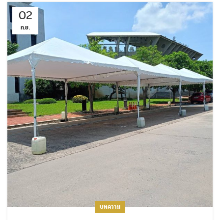
02
ก.ย.
บทความ