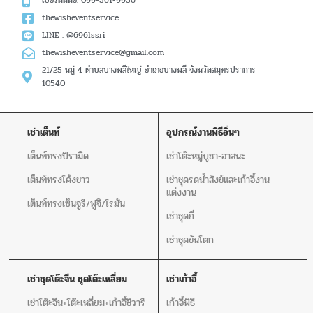
เบอร์ติดต่อ: 099-361-9956
thewisheventservice
LINE : @696lssri
thewisheventservice@gmail.com
21/25 หมู่ 4 ตำบลบางพลีใหญ่ อำเภอบางพลี จังหวัดสมุทรปราการ
10540
เช่าเต็นท์
อุปกรณ์งานพิธีอิ่นๆ
เต็นท์ทรงปิรามิด
เช่าโต๊ะหมู่บูชา-อาสนะ
เต็นท์ทรงโค้งขาว
เช่าชุดรดน้ำสังข์และเก้าอี้งาน
แต่งงาน
เต็นท์ทรงเซ็นจูรี/ฟูจิ/โรมัน
เช่าชุดกี๋
เช่าชุดขันโตก
เช่าชุดโต๊ะจีน ชุดโต๊ะเหลี่ยม
เช่าเก้าอี้
เช่าโต๊ะจีน+โต๊ะเหลี่ยม+เก้าอี้ชิวารี
เก้าอี้พิธี