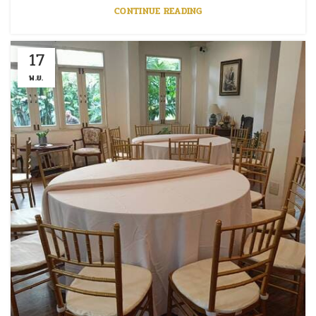
CONTINUE READING
17
พ.ย.