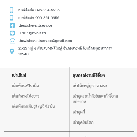
เบอร์ติดต่อ: 096-254-9956
เบอร์ติดต่อ: 099-361-9956
thewisheventservice
LINE : @696lssri
thewisheventservice@gmail.com
21/25 หมู่ 4 ตำบลบางพลีใหญ่ อำเภอบางพลี จังหวัดสมุทรปราการ
10540
เช่าเต็นท์
อุปกรณ์งานพิธีอิ่นๆ
เต็นท์ทรงปิรามิด
เช่าโต๊ะหมู่บูชา-อาสนะ
เต็นท์ทรงโค้งขาว
เช่าชุดรดน้ำสังข์และเก้าอี้งาน
แต่งงาน
เต็นท์ทรงเซ็นจูรี/ฟูจิ/โรมัน
เช่าชุดกี๋
เช่าชุดขันโตก