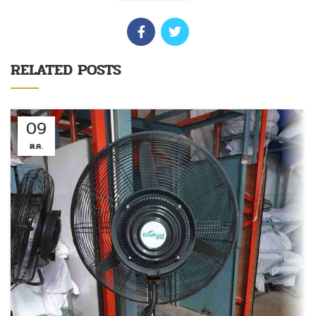
RELATED POSTS
09
ต.ค.