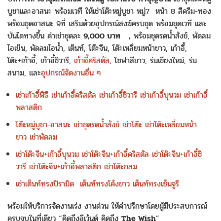
บูชาและอาสนะ พร้อมเวที ให้เช่าโต๊ะหมู่บูชา หมู่7 หน้า 8 สีครีม-ทอง
พร้อมชุดอาสนะ 9ที่ เสริมด้วยอุปกรณ์สงฆ์ครบชุด พร้อมชุดเวที และ
บันไดทางขึ้น ค่าเช่าชุดละ
9,000 บาท
,
พร้อมชุดรดน้ำสังข์, พัดลม
ไอเย็น, พัดลมไอน้ำ, เต็นท์, โต๊ะจีน, โต๊ะเหลี่ยมหน้าขาว, เก้าอี้,
โต๊ะ+เก้าอี้, เก้าอี้ชิวารี,
เก้าอี้คริสตัล
, โซฟาสีขาว, ร่มเชียงใหม่, ร่ม
สนาม, และ
อุปกรณ์จัดงานอื่น ๆ
เช่าเก้าอี้พิธี
เช่าเก้าอี้คริสตัล
เช่าเก้าอี้ชิวารี
เช่าเก้าอี้บุนวม
เช่าเก้าอี้
พลาสติก
โต๊ะหมู่บูชา-อาสนะ
เช่าชุดรดน้ำสังข์
เช่าโต๊ะ
เช่าโต๊ะเหลี่ยมหน้า
ขาว
เช่าพัดลม
เช่าโต๊ะจีน+เก้าอี้บุนวม
เช่าโต๊ะจีน+เก้าอี้คริสตัล
เช่าโต๊ะจีน+เก้าอี้ชิ
วารี
เช่าโต๊ะจีน+เก้าอี้พลาสติก
เช่าโต๊ะกลม
เช่าเต็นท์ทรงปิรามิด
เต็นท์ทรงโค้งขาว
เต็นท์ทรงเซ็นจูรี
พร้อมให้บริการจัดงานเร่ง งานด่วน ให้คำปรึกษาโดยผู้มีประสบการณ์
ครบจบในที่เดียว “คิดถึงอีเว้นต์ คิดถึง
The Wish
”