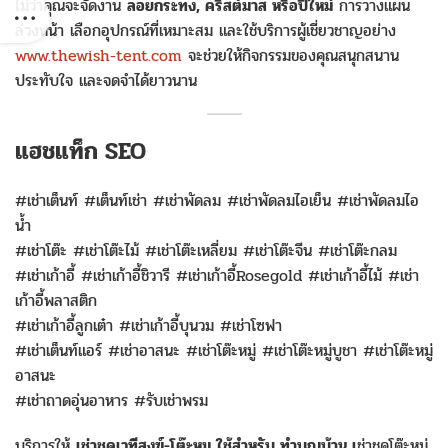
ไม่ว่าคุณจะจัดงาน
ลอยกระทง, คริสต์มาส หรือปีใหม่
การวางแผน
ล่วงหน้า เลือกอุปกรณ์ที่เหมาะสม และใช้บริการผู้เชี่ยวชาญอย่าง
www.thewish-tent.com
จะช่วยให้กิจกรรมของคุณสนุกสนาน
ประทับใจ และจดจำได้ยาวนาน
แฮชแท็ก SEO
#เช่าเต็นท์ #เต็นท์เช่า #เช่าพัดลม #เช่าพัดลมไอเย็น #เช่าพัดลมไอ
น้ำ
#เช่าโต๊ะ #เช่าโต๊ะไม้ #เช่าโต๊ะเหลี่ยม #เช่าโต๊ะจีน #เช่าโต๊ะกลม
#เช่าเก้าอี้ #เช่าเก้าอี้ชิวารี #เช่าเก้าอี้Rosegold #เช่าเก้าอี้ไม้ #เช่า
เก้าอี้พลาสติก
#เช่าเก้าอี้ลูกเต๋า #เช่าเก้าอี้บุนวม #เช่าโซฟา
#เช่าเต็นท์แอร์ #เช่าอาสนะ #เช่าโต๊ะหมู่ #เช่าโต๊ะหมู่บูชา #เช่าโต๊ะหมู่
อาสนะ
#เช่าถาดอุ่นอาหาร #รับเช่าพรม
บริการให้
เช่าชุดเวทีสงฆ์-โต๊ะหมู ใช้สำหรับ
ทำบุญบ้าน เ
ช่าชุดโต๊ะหมู่