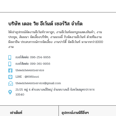
บริษัท เดอะ วิช อีเว้นต์ เซอร์วิส จำกัด
ให้เช่าอุปกรณ์จัดงานอีเว้นท์ราคาถูก, งานอีเว้นท์ออกบูธแสดงสินค้า, งาน
ประชุม, สัมมนา จัดเลี้ยงบริษัท, งานแรลลี่ รับจัดงานอีเว้นท์ ด้วยทีมงาน
มืออาชีพ ประสบการณ์การจัดเลี้ยง งานปาร์ตี้ จัดอีเว้นท์ มามากกว่า1000
งาน
เบอร์ติดต่อ: 096-254-9956
เบอร์ติดต่อ: 099-361-9956
thewisheventservice
LINE : @696lssri
thewisheventservice@gmail.com
21/25 หมู่ 4 ตำบลบางพลีใหญ่ อำเภอบางพลี จังหวัดสมุทรปราการ
10540
เช่าเต็นท์
อุปกรณ์งานพิธีอิ่นๆ