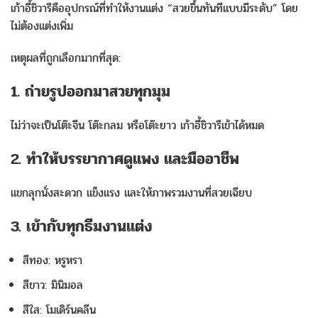
เก้าอี้ชิวารีคืออุปกรณ์ที่ทำให้งานแต่ง “สวยขึ้นทันทีแบบมีระดับ” โดย
ไม่ต้องแต่งเพิ่ม
เหตุผลที่ถูกเลือกมากที่สุด:
1. ถ่ายรูปออกมาสวยทุกมุม
ไม่ว่าจะเป็นโต๊ะจีน โต๊ะกลม หรือโต๊ะยาว เก้าอี้ชิวารีเข้าได้หมด
2. ทำให้บรรยากาศดูแพง และมืออาชีพ
แขกลุกนั่งสะดวก แข็งแรง และให้ภาพรวมงานที่สวยเฉียบ
3. เข้ากับทุกธีมงานแต่ง
สีทอง: หรูหรา
สีขาว: มินิมอล
สีใส: โมเดิร์นคลีน