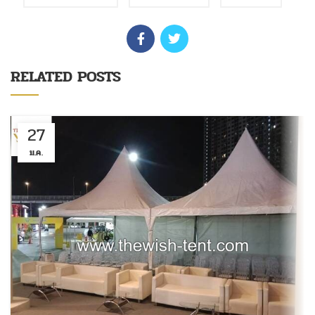
RELATED POSTS
27
ม.ค.