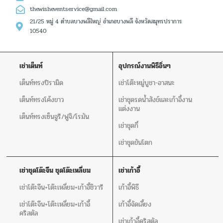
thewisheventservice@gmail.com
21/25 หมู่ 4 ตำบลบางพลีใหญ่ อำเภอบางพลี จังหวัดสมุทรปราการ
10540
เช่าเต็นท์
อุปกรณ์งานพิธีอิ่นๆ
เต็นท์ทรงปิรามิด
เช่าโต๊ะหมู่บูชา-อาสนะ
เต็นท์ทรงโค้งขาว
เช่าชุดรดน้ำสังข์และเก้าอี้งาน
แต่งงาน
เต็นท์ทรงเซ็นจูรี/ฟูจิ/โรมัน
เช่าชุดกี๋
เช่าชุดขันโตก
เช่าชุดโต๊ะจีน ชุดโต๊ะเหลี่ยม
เช่าเก้าอี้
เช่าโต๊ะจีน+โต๊ะเหลี่ยม+เก้าอี้ชิวารี
เก้าอี้พิธี
เช่าโต๊ะจีน+โต๊ะเหลี่ยม+เก้าอี้
เก้าอี้จัดเลี้ยง
คริสตัล
เช่าเก้าอี้คริสตัล