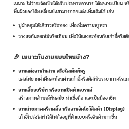
เหมาะ ไม่ว่าจะจัดเป็นโต๊ะรับประทานอาหาร โต๊ะลงทะเบียน หรือ
พื้นผิวของโต๊ะเหลี่ยมยังสามารถตกแต่งเพิ่มเติมได้ เช่น
ปูผ้าคลุมโต๊ะสีขาวหรือทอง เพื่อเพิ่มความหรูหรา
วางแจกันดอกไม้หรือเทียน เพื่อให้แสงสะท้อนกับเก้าอี้คริส
🎉 เหมาะกับงานแบบไหนบ้าง?
งานแต่งงานในสวน หรือในเต็นท์หรู
แสงไฟยามค่ำคืนสะท้อนผ่านเก้าอี้คริสตัลให้บรรยากาศโรแม
งานเลี้ยงบริษัท หรืองานเปิดตัวแบรนด์
สร้างภาพลักษณ์ทันสมัย น่าเชื่อถือ และเป็นมืออาชีพ
งานถ่ายภาพพรีเวดดิ้ง หรืองานจัดโชว์สินค้า (Display)
เก้าอี้โปร่งใสทำให้โฟกัสอยู่ที่ตัวแบบหรือสินค้ามากขึ้น