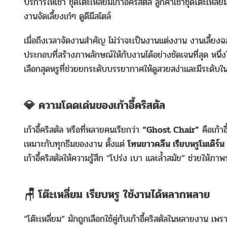
บริการให้เช่า ชุดโต๊ะเหลี่ยมเก้าอี้คริสตัล ลูกค้าเช่าชุดโต๊ะเหล
งานจัดเลี้ยงเก๋ๆ ดูดีมีสไตล์
เมื่อถึงเวลาจัดงานสำคัญ ไม่ว่าจะเป็นงานแต่งงาน งานเลี้ยงฉล
ประกอบที่สร้างภาพลักษณ์ให้กับงานได้อย่างชัดเจนที่สุด หนึ่
เลือกสุดหรูที่ช่วยยกระดับบรรยากาศให้ดูสวยสง่าและมีระดับใ
💎 ความโดดเด่นของเก้าอี้คริสตัล
เก้าอี้คริสตัล หรือที่หลายคนเรียกว่า
“Ghost Chair”
คือเก้าอ
เหมาะกับทุกธีมของงาน ตั้งแต่
โทนขาวคลีน เรียบหรูโมเดิร
เก้าอี้คริสตัลให้ความรู้สึก “โปร่ง เบา และล้ำสมัย” ช่วยให้ภา
🪑 โต๊ะเหลี่ยม เรียบหรู ใช้งานได้หลากหลาย
“โต๊ะเหลี่ยม” มักถูกเลือกใช้คู่กับเก้าอี้คริสตัลในหลายงาน เ