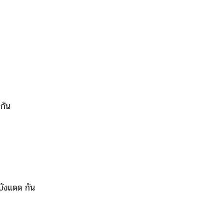
กัน
้บังแดด กัน