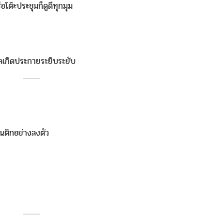
โต๊ะประชุมก็ดูดีทุกมุม
ตัลเกิดประกายระยิบระยับ
นติกอย่างลงตัว