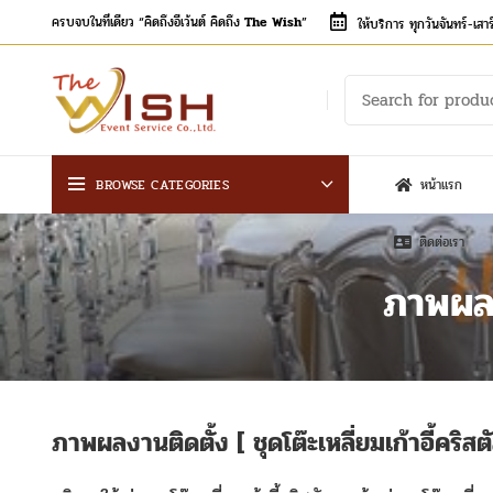
ครบจบในที่เดียว “คิดถึงอีเว้นต์ คิดถึง
The Wish
”
ให้บริการ ทุกวันจันทร์-เส
BROWSE CATEGORIES
หน้าแรก
ติดต่อเรา
ภาพผลงา
ภาพผลงานติดตั้ง [ ชุดโต๊ะเหลี่ยมเก้าอี้คริสต