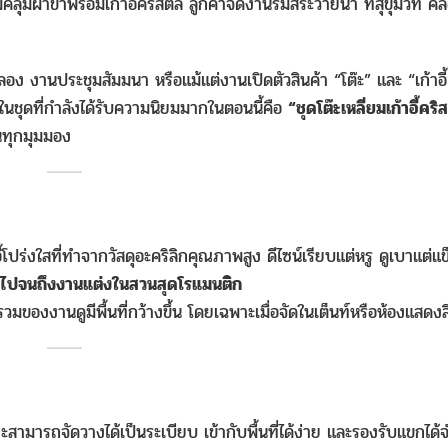
ี่ยมคลุมผ้าขาพร้อมเก้าอี้คริสตัล ลูกค้าจัดงานริมสระว่ายน้ำ ที่สุขุมวิท 
อง งานประชุมสัมมนา หรือแม้แต่งานเปิดตัวสินค้า “โต๊ะ” และ “เก้าอี้
งในชุดที่กำลังได้รับความนิยมมากในตอนนี้คือ
“ชุดโต๊ะเหลี่ยมเก้าอี้คริ
นทุกมุมมอง
ี้โปร่งใสที่ทำจากวัสดุอะคริลิกคุณภาพสูง ดีไซน์เรียบแต่หรู ดูเบาแต่แ
์น ไปจนถึงงานแต่งในสวนสุดโรแมนติก
พรวมของงานดูมีพื้นที่กว้างขึ้น โดยเฉพาะเมื่อจัดในเต็นท์หรือห้องแสดงส
พราะสามารถจัดวางได้เป็นระเบียบ เข้ากับพื้นที่ได้ง่าย และรองรับแขกไ