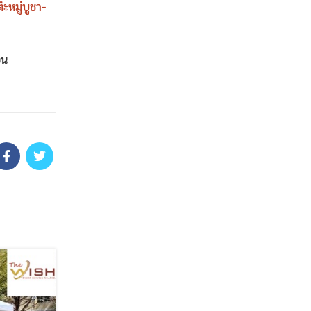
ต๊ะหมู่บูชา-
อน
28
ธ.ค.